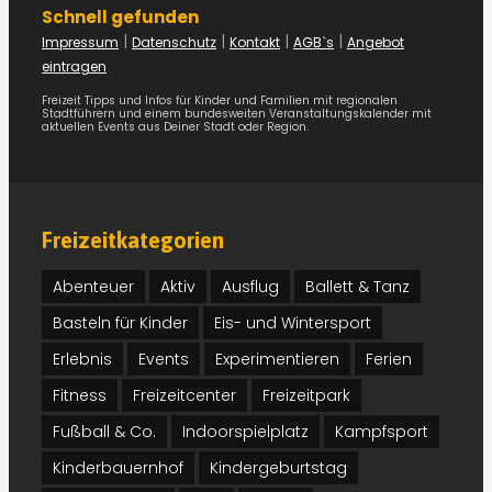
Schnell gefunden
|
|
|
|
Impressum
Datenschutz
Kontakt
AGB`s
Angebot
eintragen
Freizeit Tipps und Infos für Kinder und Familien mit regionalen
Stadtführern und einem bundesweiten Veranstaltungskalender mit
aktuellen Events aus Deiner Stadt oder Region.
Freizeitkategorien
Abenteuer
Aktiv
Ausflug
Ballett & Tanz
Basteln für Kinder
Eis- und Wintersport
Erlebnis
Events
Experimentieren
Ferien
Fitness
Freizeitcenter
Freizeitpark
Fußball & Co.
Indoorspielplatz
Kampfsport
Kinderbauernhof
Kindergeburtstag