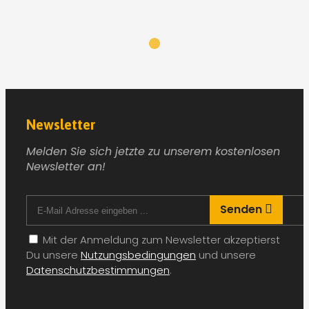
•
Unternehmungen mit Kindern
Kinder in Dortmund – Freizeit und
•
•
Unternehmungen mit Kindern
Freizeittipps Kinder in Düsseldorf
Tipps Ferien –
•
•
Ausflugsziele in Essen
Freizeittipps Kinder in Frankfurt
Kinderveranstaltungen
•
– Veranstaltungen für Kinder in Hamburg
Tipps Ferien – Ausflugsziele in
•
Hannover
Kinderveranstaltungen – Veranstaltungen für Kinder in
•
•
Köln
Freizeittipps Kinder in Leipzig
Freizeittipps Kinder in
•
München
Kinderveranstaltungen – Veranstaltungen für Kinder in
•
Nürnberg
Kinder in Stuttgart – Freizeit und Unternehmungen mit Kindern
Newsletter
Melden Sie sich jetzte zu unserem kostenlosen
Newsletter an!
Senden
Mit der Anmeldung zum Newsletter akzeptierst
Du unsere
Nutzungsbedingungen
und unsere
Datenschutzbestimmungen
.