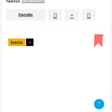
Telefon:
022122200210
Details
Events
+
"