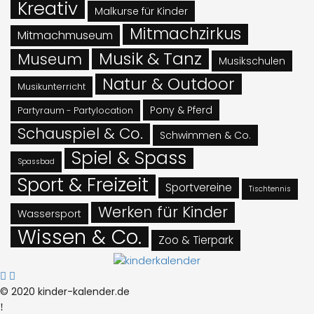
Kreativ
Malkurse für Kinder
Mitmachzirkus
Mitmachmuseum
Musik & Tanz
Museum
Musikschulen
Natur & Outdoor
Musikunterricht
Pony & Pferd
Partyraum - Partylocation
Schauspiel & Co.
Schwimmen & Co.
Spiel & Spass
Spassbad
Sport & Freizeit
Sportvereine
Tischtennis
Werken für Kinder
Wassersport
Wissen & Co.
Zoo & Tierpark
© 2020 kinder-kalender.de