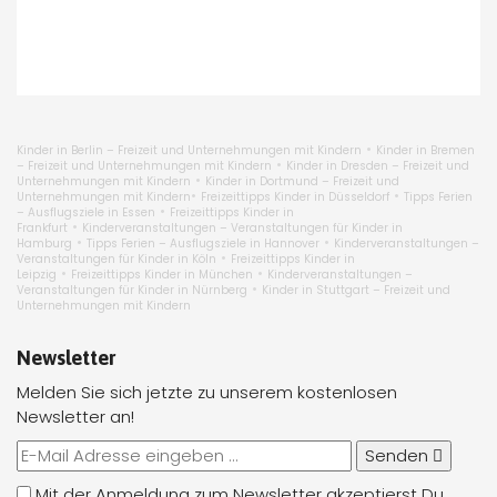
•
Kinder in Berlin – Freizeit und Unternehmungen mit Kindern
Kinder in Bremen
•
– Freizeit und Unternehmungen mit Kindern
Kinder in Dresden – Freizeit und
•
Unternehmungen mit Kindern
Kinder in Dortmund – Freizeit und
•
•
Unternehmungen mit Kindern
Freizeittipps Kinder in Düsseldorf
Tipps Ferien
•
– Ausflugsziele in Essen
Freizeittipps Kinder in
•
Frankfurt
Kinderveranstaltungen – Veranstaltungen für Kinder in
•
•
Hamburg
Tipps Ferien – Ausflugsziele in Hannover
Kinderveranstaltungen –
•
Veranstaltungen für Kinder in Köln
Freizeittipps Kinder in
•
•
Leipzig
Freizeittipps Kinder in München
Kinderveranstaltungen –
•
Veranstaltungen für Kinder in Nürnberg
Kinder in Stuttgart – Freizeit und
Unternehmungen mit Kindern
Newsletter
Melden Sie sich jetzte zu unserem kostenlosen
Newsletter an!
Senden
Mit der Anmeldung zum Newsletter akzeptierst Du