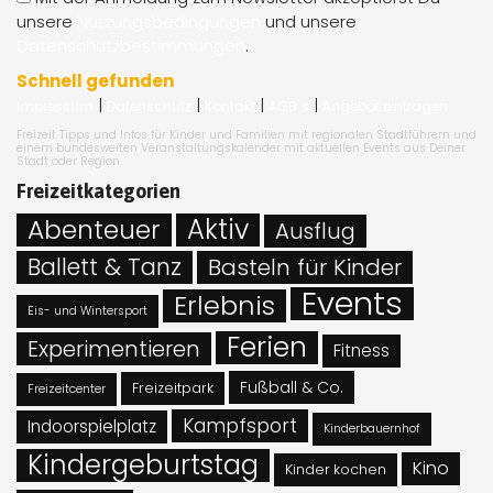
unsere
Nutzungsbedingungen
und unsere
Datenschutzbestimmungen
.
Schnell gefunden
|
|
|
|
Impressum
Datenschutz
Kontakt
AGB`s
Angebot eintragen
Freizeit Tipps und Infos für Kinder und Familien mit regionalen Stadtführern und
einem bundesweiten Veranstaltungskalender mit aktuellen Events aus Deiner
Stadt oder Region.
Freizeitkategorien
Abenteuer
Aktiv
Ausflug
Ballett & Tanz
Basteln für Kinder
Events
Erlebnis
Eis- und Wintersport
Ferien
Experimentieren
Fitness
Fußball & Co.
Freizeitpark
Freizeitcenter
Kampfsport
Indoorspielplatz
Kinderbauernhof
Kindergeburtstag
Kino
Kinder kochen