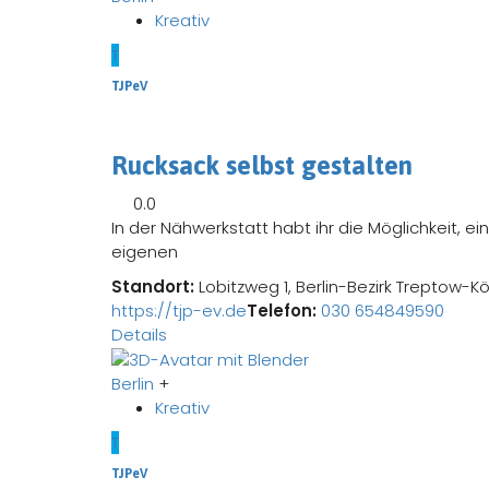
Kreativ
T
TJPeV
Rucksack selbst gestalten
0.0
In der Nähwerkstatt habt ihr die Möglichkeit, 
eigenen
Standort:
Lobitzweg 1, Berlin-Bezirk Treptow-K
https://tjp-ev.de
Telefon:
030 654849590
Details
Berlin
+
Kreativ
T
TJPeV