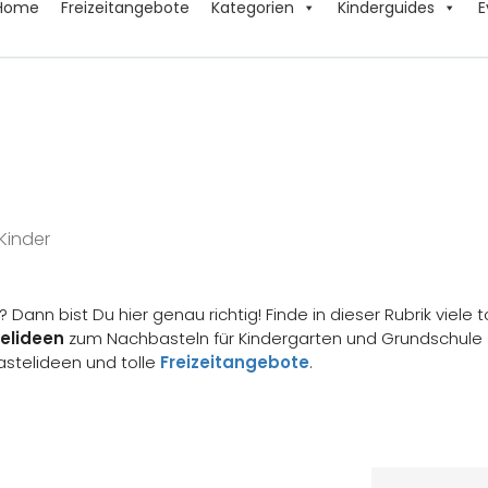
Home
Freizeitangebote
Kategorien
Kinderguides
E
Kinder
 Dann bist Du hier genau richtig! Finde in dieser Rubrik viel
elideen
zum Nachbasteln für Kindergarten und Grundschule – 
astelideen und tolle
Freizeitangebote
.