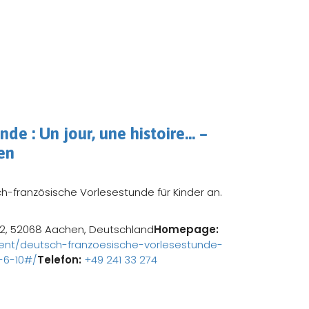
de : Un jour, une histoire… –
ren
ch-französische Vorlesestunde für Kinder an.
e 2, 52068 Aachen, Deutschland
Homepage:
vent/deutsch-franzoesische-vorlesestunde-
n-6-10#/
Telefon:
+49 241 33 274