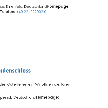
aße, Ehrenfeld, Deutschland
Homepage:
Telefon:
+49 221 22200210
endenschloss
den Osterferien ein. Wir öffnen die Türen
öpenick, Deutschland
Homepage: