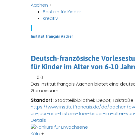
Aachen
+
Basteln für Kinder
Kreativ
I
Institut français Aachen
Deutsch-französische Vorlesestun
für Kinder im Alter von 6-10 Jah
0.0
Das Institut français Aachen bietet eine deuts
Gemeinsam
Standort:
Stadtteilbibliothek Depot, Talstraß
https://www.institutfrancais.de/de/aachen/e
un-jour-une-histoire-fuer-kinder-im-alter-vo
Details
Köln
+