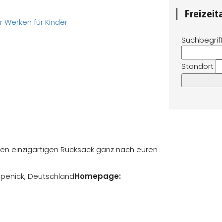
Freizei
r
Werken für Kinder
Suchbegrif
Standort
einen einzigartigen Rucksack ganz nach euren
öpenick, Deutschland
Homepage: