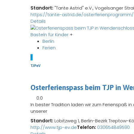
Standort:
"Tante Astrid" e.V., Vogelsanger Str
https://tante-astrid.de/osterferienprogramm/
Details
Basteln für Kinder
+
Berlin
Ferien
T
TJPeV
Osterferienspass beim TJP in W
0.0
In bester Tradition laden wir zum Ferienspaß in 
unserer
Standort:
Lobitzweg 1, Berlin-Bezirk Treptow-K
http://www.tjp-ev.de
Telefon:
030654849590
Details