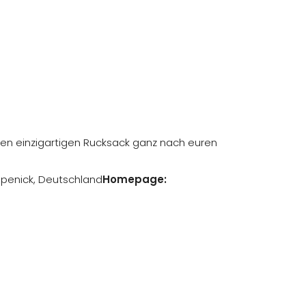
einen einzigartigen Rucksack ganz nach euren
öpenick, Deutschland
Homepage: