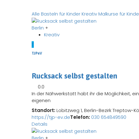
Alle
Basteln für Kinder
Kreativ
Malkurse für Kinde
Berlin
+
Kreativ
T
TJPeV
Rucksack selbst gestalten
0.0
In der Nähwerkstatt habt ihr die Möglichkeit, 
eigenen
Standort:
Lobitzweg 1, Berlin-Bezirk Treptow-K
https://tjp-ev.de
Telefon:
030 654849590
Details
Berlin
+