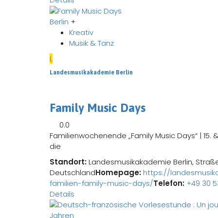
Berlin
+
Kreativ
Musik & Tanz
L
Landesmusikakademie Berlin
Family Music Days
0.0
Familienwochenende „Family Music Days“ | 15. &
die
Standort:
Landesmusikakademie Berlin, Straße 
Deutschland
Homepage:
https://landesmusik
familien-family-music-days/
Telefon:
+49 30 5
Details