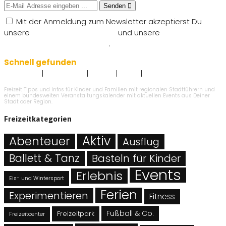
Senden
Mit der Anmeldung zum Newsletter akzeptierst Du
unsere
Nutzungsbedingungen
und unsere
Datenschutzbestimmungen
.
Schnell gefunden
|
|
|
|
Impressum
Datenschutz
Kontakt
AGB`s
Angebot eintragen
Freizeit Tipps und Infos für Kinder und Familien mit regionalen Stadtführern und
einem bundesweiten Veranstaltungskalender mit aktuellen Events aus Deiner
Stadt oder Region.
Freizeitkategorien
Abenteuer
Aktiv
Ausflug
Ballett & Tanz
Basteln für Kinder
Events
Erlebnis
Eis- und Wintersport
Ferien
Experimentieren
Fitness
Fußball & Co.
Freizeitpark
Freizeitcenter