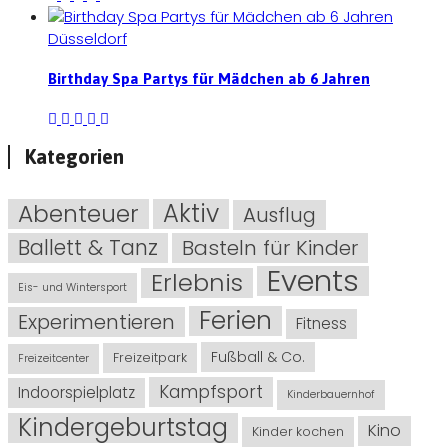
Düsseldorf
Birthday Spa Partys für Mädchen ab 6 Jahren
Kategorien
Abenteuer
Aktiv
Ausflug
Ballett & Tanz
Basteln für Kinder
Events
Erlebnis
Eis- und Wintersport
Ferien
Experimentieren
Fitness
Fußball & Co.
Freizeitpark
Freizeitcenter
Kampfsport
Indoorspielplatz
Kinderbauernhof
Kindergeburtstag
Kino
Kinder kochen