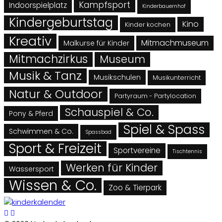
Kampfsport
Indoorspielplatz
Kinderbauernhof
Kindergeburtstag
Kino
Kinder kochen
Kreativ
Mitmachmuseum
Malkurse für Kinder
Mitmachzirkus
Museum
Musik & Tanz
Musikschulen
Musikunterricht
Natur & Outdoor
Partyraum - Partylocation
Schauspiel & Co.
Pony & Pferd
Spiel & Spass
Schwimmen & Co.
Spassbad
Sport & Freizeit
Sportvereine
Tischtennis
Werken für Kinder
Wassersport
Wissen & Co.
Zoo & Tierpark