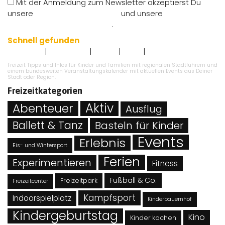
Mit der Anmeldung zum Newsletter akzeptierst Du
unsere
Nutzungsbedingungen
und unsere
Datenschutzbestimmungen
.
Schnell gefunden
|
|
|
|
Impressum
Datenschutz
Kontakt
AGB`s
Angebot eintragen
Freizeit Tipps und Infos für Kinder und Familien mit regionalen Stadtführern und
einem bundesweiten Veranstaltungskalender mit aktuellen Events aus Deiner
Stadt oder Region.
Freizeitkategorien
Abenteuer
Aktiv
Ausflug
Ballett & Tanz
Basteln für Kinder
Events
Erlebnis
Eis- und Wintersport
Ferien
Experimentieren
Fitness
Fußball & Co.
Freizeitpark
Freizeitcenter
Kampfsport
Indoorspielplatz
Kinderbauernhof
Kindergeburtstag
Kino
Kinder kochen