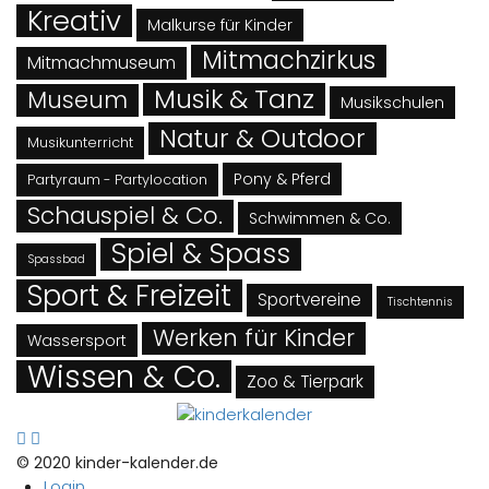
Kreativ
Malkurse für Kinder
Mitmachzirkus
Mitmachmuseum
Musik & Tanz
Museum
Musikschulen
Natur & Outdoor
Musikunterricht
Pony & Pferd
Partyraum - Partylocation
Schauspiel & Co.
Schwimmen & Co.
Spiel & Spass
Spassbad
Sport & Freizeit
Sportvereine
Tischtennis
Werken für Kinder
Wassersport
Wissen & Co.
Zoo & Tierpark
© 2020 kinder-kalender.de
Login