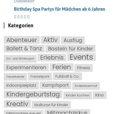
Düsseldorf
Birthday Spa Partys für Mädchen ab 6 Jahren
Kategorien
Abenteuer
Aktiv
Ausflug
Ballett & Tanz
Basteln für Kinder
Events
Erlebnis
Eis- und Wintersport
Ferien
Experimentieren
Fitness
Fußball & Co.
Freizeitpark
Freizeitcenter
Kampfsport
Indoorspielplatz
Kinderbauernhof
Kindergeburtstag
Kino
Kinder kochen
Kreativ
Malkurse für Kinder
Mitmachzirkus
Mitmachmuseum