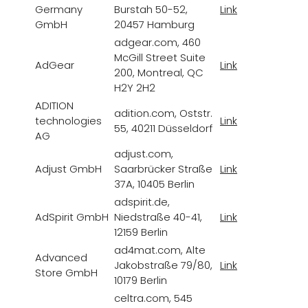
Germany
Burstah 50-52,
Link
L
GmbH
20457 Hamburg
adgear.com, 460
McGill Street Suite
AdGear
Link
L
200, Montreal, QC
H2Y 2H2
ADITION
adition.com, Oststr.
technologies
Link
L
55, 40211 Düsseldorf
AG
adjust.com,
Adjust GmbH
Saarbrücker Straße
Link
L
37A, 10405 Berlin
adspirit.de,
AdSpirit GmbH
Niedstraße 40-41,
Link
L
12159 Berlin
ad4mat.com, Alte
Advanced
Jakobstraße 79/80,
Link
L
Store GmbH
10179 Berlin
celtra.com, 545