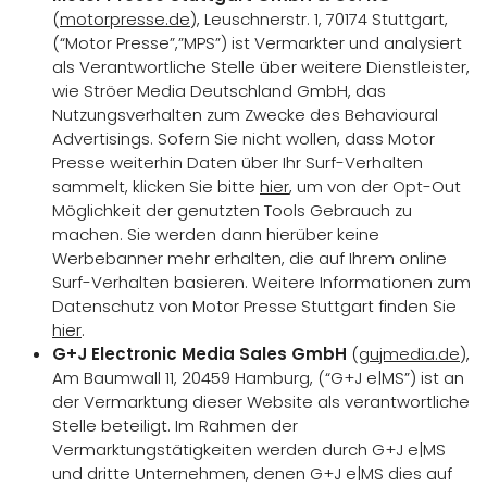
(
motorpresse.de
), Leuschnerstr. 1, 70174 Stuttgart,
(“Motor Presse”,”MPS”) ist Vermarkter und analysiert
als Verantwortliche Stelle über weitere Dienstleister,
wie Ströer Media Deutschland GmbH, das
Nutzungsverhalten zum Zwecke des Behavioural
Advertisings. Sofern Sie nicht wollen, dass Motor
Presse weiterhin Daten über Ihr Surf-Verhalten
sammelt, klicken Sie bitte
hier
, um von der Opt-Out
Möglichkeit der genutzten Tools Gebrauch zu
machen. Sie werden dann hierüber keine
Werbebanner mehr erhalten, die auf Ihrem online
Surf-Verhalten basieren. Weitere Informationen zum
Datenschutz von Motor Presse Stuttgart finden Sie
hier
.
G+J Electronic Media Sales GmbH
(
gujmedia.de
),
Am Baumwall 11, 20459 Hamburg, (“G+J e|MS”) ist an
der Vermarktung dieser Website als verantwortliche
Stelle beteiligt. Im Rahmen der
Vermarktungstätigkeiten werden durch G+J e|MS
und dritte Unternehmen, denen G+J e|MS dies auf