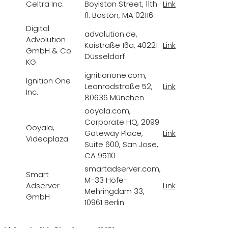
Celtra Inc.
Boylston Street, 11th
Link
L
fl. Boston, MA 02116
Digital
advolution.de,
Advolution
Kaistraße 16a, 40221
Link
L
GmbH & Co.
Düsseldorf
KG
ignitionone.com,
Ignition One
Leonrodstraße 52,
Link
L
Inc.
80636 München
ooyala.com,
Corporate HQ, 2099
Ooyala,
Gateway Place,
Link
L
Videoplaza
Suite 600, San Jose,
CA 95110
smartadserver.com,
Smart
M-33 Höfe-
Adserver
Link
L
Mehringdam 33,
GmbH
10961 Berlin