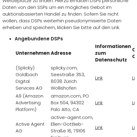
Werbeplätze zu finden. Hierzu erhalten DSPs persönliche
Daten von den SSPs um ein mögliches Gebot im
auktionsbasierten Handel zu finden. Sofern Sie nicht
wollen, dass DSPs weiterhin pseudonymisierte Daten
erheben und speichern, klicken Sie bitte auf den Link.
Angebundene DSPs
Informationen
O
Unternehmen
Adresse
zum
O
Datenschutz
(Splicky)
splicky.com,
Goldbach
Seestraße 353,
Link
Li
Digital
8038 Zürich
Services AG
Wollishofen
A9 (Amazon
amazon.com, PO
Advertising
Box 504, 94302
Link
Li
Platform)
Palo Alto, CA
active-agent.com,
Active Agent
Ellen-Gottlieb-
Link
Li
AG
Straße 16, 79106