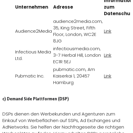
Informatio
Unternehmen
Adresse
zum
Datenschut
audience2media.com,
35, King Street, Fifth
Audience2Media
Link
Floor, London, WC2E
8JG
infectiousmedia.com,
Infectious Media
3-7 Herbal Hill, London
Link
Ltd.
EC1R 5EJ
pubmatic.com, Am
Pubmatic Inc.
Kaiserkai 1, 20457
Link
Hamburg
c) Demand Side Plattformen (DSP)
DSPs dienen den Werbekunden und Agenturen zum
Einkauf von Werbeflächen auf SSPs, Ad Exchanges und
AdNetworks. Sie helfen der Nachfrageseite die richtigen