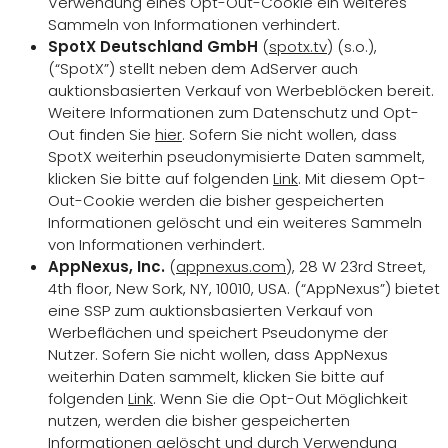
Verwendung eines Opt-Out-Cookie ein weiteres
Sammeln von Informationen verhindert.
SpotX Deutschland GmbH
(
spotx.tv
) (s.o.),
(“SpotX”) stellt neben dem AdServer auch
auktionsbasierten Verkauf von Werbeblöcken bereit.
Weitere Informationen zum Datenschutz und Opt-
Out finden Sie
hier
. Sofern Sie nicht wollen, dass
SpotX weiterhin pseudonymisierte Daten sammelt,
klicken Sie bitte auf folgenden
Link
. Mit diesem Opt-
Out-Cookie werden die bisher gespeicherten
Informationen gelöscht und ein weiteres Sammeln
von Informationen verhindert.
AppNexus, Inc.
(
appnexus.com
), 28 W 23rd Street,
4th floor, New Sork, NY, 10010, USA. (“AppNexus”) bietet
eine SSP zum auktionsbasierten Verkauf von
Werbeflächen und speichert Pseudonyme der
Nutzer. Sofern Sie nicht wollen, dass AppNexus
weiterhin Daten sammelt, klicken Sie bitte auf
folgenden
Link
. Wenn Sie die Opt-Out Möglichkeit
nutzen, werden die bisher gespeicherten
Informationen gelöscht und durch Verwendung