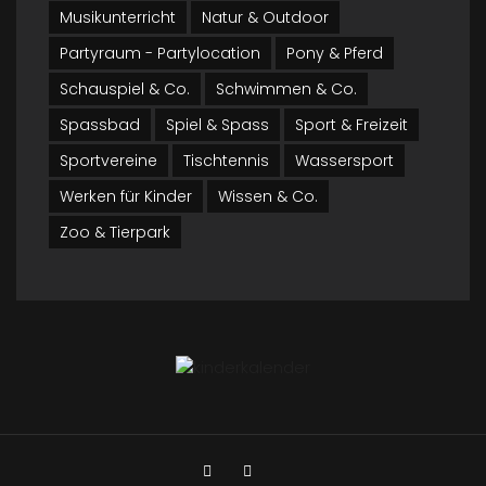
16
Musikunterricht
Natur & Outdoor
NOV.
Partyraum - Partylocation
Pony & Pferd
Schauspiel & Co.
Schwimmen & Co.
Spassbad
Spiel & Spass
Sport & Freizeit
Sportvereine
Tischtennis
Wassersport
Werken für Kinder
Wissen & Co.
Zoo & Tierpark
Kreative Ideen für den nächsten
Kindergeburtstag
Kindergeburtstag
0 Kommentar
Details