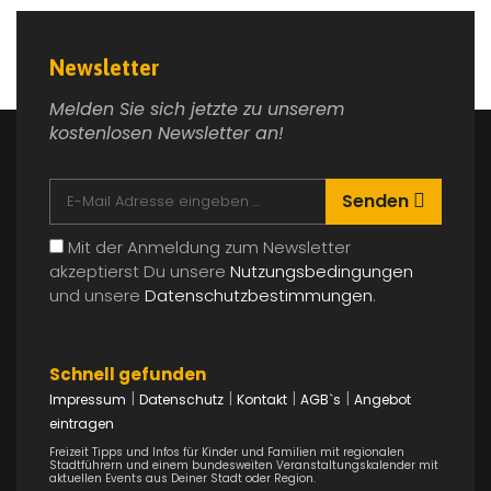
Newsletter
Melden Sie sich jetzte zu unserem
kostenlosen Newsletter an!
Senden
Mit der Anmeldung zum Newsletter
Kurztrip mit Kindern in Deutschland: Sechs
akzeptierst Du unsere
Nutzungsbedingungen
Center Parcs im Familiencheck
und unsere
Datenschutzbestimmungen
.
Ausflug
0 Kommentar
Schnell gefunden
|
|
|
|
Impressum
Datenschutz
Kontakt
AGB`s
Angebot
Details
eintragen
Freizeit Tipps und Infos für Kinder und Familien mit regionalen
03
Stadtführern und einem bundesweiten Veranstaltungskalender mit
aktuellen Events aus Deiner Stadt oder Region.