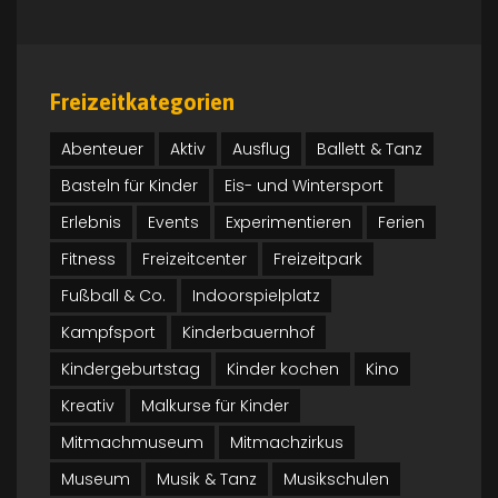
DEZ.
Freizeitkategorien
Abenteuer
Aktiv
Ausflug
Ballett & Tanz
Basteln für Kinder
Eis- und Wintersport
Erlebnis
Events
Experimentieren
Ferien
Fitness
Freizeitcenter
Freizeitpark
Fußball & Co.
Indoorspielplatz
Ferien im Familienhotel im Sauerland:
Kampfsport
Kinderbauernhof
Perfekt für die ganze Familie
Kindergeburtstag
Kinder kochen
Kino
Freizeittipps
0 Kommentar
Kreativ
Malkurse für Kinder
Mitmachmuseum
Mitmachzirkus
Details
Museum
Musik & Tanz
Musikschulen