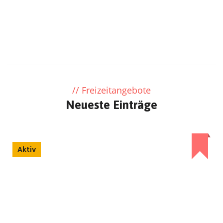
Metelen
München
Münster
Nürnberg
Potsdam
Prüm
Rosengarten
Stuttgart
Ulm
Wechselburg
Wiesbaden
Freizeitangebote
Neueste Einträge
Aktiv