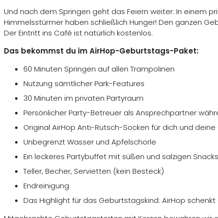
Hamburg
Und nach dem Springen geht das Feiern weiter: In einem pri
Himmelsstürmer haben schließlich Hunger! Den ganzen Geb
Hannover
Der Eintritt ins Café ist natürlich kostenlos.
Karlsruhe
Das bekommst du im AirHop-Geburtstags-Paket:
Köln
60 Minuten Springen auf allen Trampolinen
Nutzung sämtlicher Park-Features
Leipzig
30 Minuten im privaten Partyraum
München
Persönlicher Party-Betreuer als Ansprechpartner wä
Original AirHop Anti-Rutsch-Socken für dich und deine
Münster
Unbegrenzt Wasser und Apfelschorle
Nürnberg
Ein leckeres Partybuffet mit süßen und salzigen Snack
Teller, Becher, Servietten (kein Besteck)
Stuttgart
Endreinigung
Events
Blog & Magazin
Das Highlight für das Geburtstagskind: AirHop schenkt 