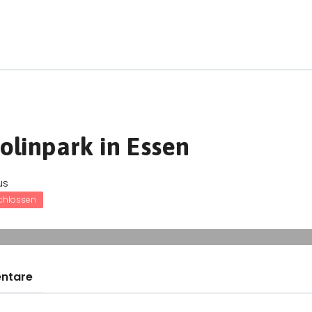
olinpark in Essen
us
chlossen
ntare