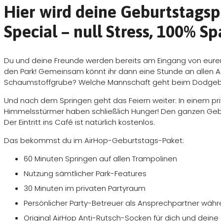
Hier wird deine Geburtstagsp
Kreativ
Special – null Stress, 100% Sp
Natur & Outdoor
Mitmachzirkus
Du und deine Freunde werden bereits am Eingang von eurem 
den Park! Gemeinsam könnt ihr dann eine Stunde an allen A
Musik & Tanz
Schaumstoffgrube? Welche Mannschaft geht beim Dodgebal
Museum
Und nach dem Springen geht das Feiern weiter: In einem pri
Schauspielunterricht
Himmelsstürmer haben schließlich Hunger! Den ganzen Geb
Der Eintritt ins Café ist natürlich kostenlos.
Spiel & Spass
Das bekommst du im AirHop-Geburtstags-Paket:
Sport
60 Minuten Springen auf allen Trampolinen
Zoo & Tierpark
Nutzung sämtlicher Park-Features
Kinderguides
30 Minuten im privaten Partyraum
Persönlicher Party-Betreuer als Ansprechpartner wä
Freizeitführer
Original AirHop Anti-Rutsch-Socken für dich und deine