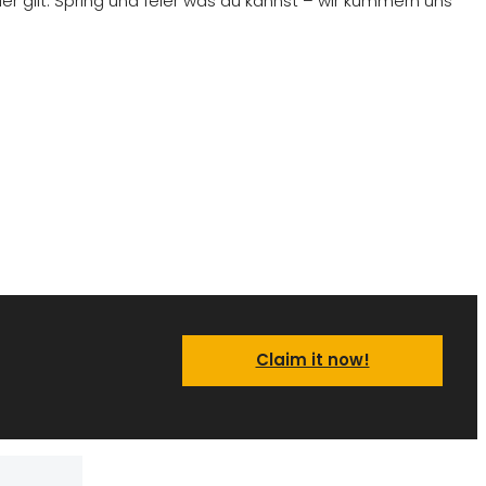
r gilt: Spring und feier was du kannst – wir kümmern uns
Claim it now!