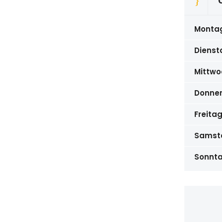
Monta
Dienst
Mittwo
Donne
Freita
Samst
Sonnt