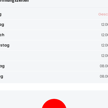
Öffnungszeiten
g
Gesc
ag
12:0
ch
12:0
rstag
12:0
g
12:0
ag
08:0
ag
08:0