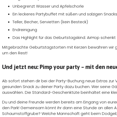
Unbegrenzt Wasser und Apfelschorle
Aachen
Ein leckeres Partybuffet mit süßen und salzigen Snack
Berlin
Teller, Becher, Servietten (kein Besteck)
Endreinigung
Bremen
Das Highlight für das Geburtstagskind: AirHop schenkt 
Chemnitz
Mitgebrachte Geburtstagstorten mit Kerzen bewahren wir gern
Dresden
um den Rest!
Dortmund
Und jetzt neu: Pimp your party – mit den neu
Düsseldorf
Ab sofort stehen dir bei der Party-Buchung neue Extras zur
Erfurt
gesunden Snack zu deiner Party dazu buchen. Wer seine Gäs
auswählen. Die Standard-Geschenktüte beinhaltet eine klei
Essen
Du und deine Freunde werden bereits am Eingang von eurem 
den Park! Gemeinsam könnt ihr dann eine Stunde an allen A
Frankfurt
Schaumstoffgrube? Welche Mannschaft geht beim Dodgebal