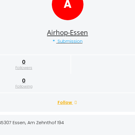
A
Airhop-Essen
Submission
0
Followers
0
Following
Follow
45307 Essen, Am Zehnthof 194