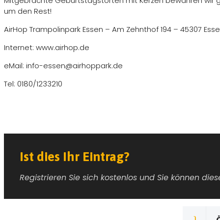
Mitgebrachte Geburtstagstorten mit Kerzen bewahren wir gern
um den Rest!
AirHop Trampolinpark Essen – Am Zehnthof 194 – 45307 Ess
Internet: www.airhop.de
eMail: info-essen@airhoppark.de
Tel: 0180/1233210
Ist dies Ihr Eintrag?
Registrieren Sie sich kostenlos und Sie können die