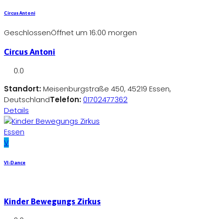
Circus Antoni
Geschlossen
Öffnet um 16:00 morgen
Circus Antoni
0.0
Standort:
Meisenburgstraße 450, 45219 Essen,
Deutschland
Telefon:
01702477362
Details
Essen
V
VI-Dance
Kinder Bewegungs Zirkus