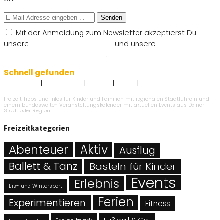
Senden
Mit der Anmeldung zum Newsletter akzeptierst Du
unsere
Nutzungsbedingungen
und unsere
Datenschutzbestimmungen
.
Schnell gefunden
|
|
|
|
Impressum
Datenschutz
Kontakt
AGB`s
Angebot eintragen
Freizeit Tipps und Infos für Kinder und Familien mit regionalen Stadtführern und
einem bundesweiten Veranstaltungskalender mit aktuellen Events aus Deiner
Stadt oder Region.
Freizeitkategorien
Abenteuer
Aktiv
Ausflug
Ballett & Tanz
Basteln für Kinder
Events
Erlebnis
Eis- und Wintersport
Ferien
Experimentieren
Fitness
Fußball & Co.