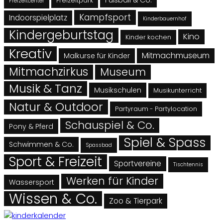
Freizeitpark
Freizeitcenter
Kampfsport
Indoorspielplatz
Kinderbauernhof
Kindergeburtstag
Kino
Kinder kochen
Kreativ
Mitmachmuseum
Malkurse für Kinder
Mitmachzirkus
Museum
Musik & Tanz
Musikschulen
Musikunterricht
Natur & Outdoor
Partyraum - Partylocation
Schauspiel & Co.
Pony & Pferd
Spiel & Spass
Schwimmen & Co.
Spassbad
Sport & Freizeit
Sportvereine
Tischtennis
Werken für Kinder
Wassersport
Wissen & Co.
Zoo & Tierpark