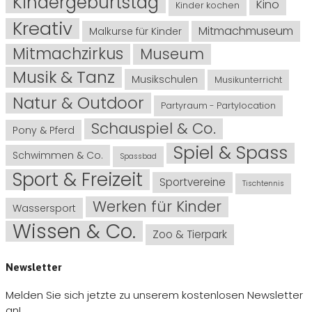
Kindergeburtstag
Kino
Kinder kochen
Kreativ
Mitmachmuseum
Malkurse für Kinder
Mitmachzirkus
Museum
Musik & Tanz
Musikschulen
Musikunterricht
Natur & Outdoor
Partyraum - Partylocation
Schauspiel & Co.
Pony & Pferd
Spiel & Spass
Schwimmen & Co.
Spassbad
Sport & Freizeit
Sportvereine
Tischtennis
Werken für Kinder
Wassersport
Wissen & Co.
Zoo & Tierpark
Newsletter
Melden Sie sich jetzte zu unserem kostenlosen Newsletter
an!