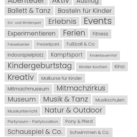
Abenteuer
Aktiv
Ausflug
Ballett & Tanz
Basteln für Kinder
Events
Erlebnis
Eis- und Wintersport
Ferien
Experimentieren
Fitness
Fußball & Co.
Freizeitpark
Freizeitcenter
Kampfsport
Indoorspielplatz
Kinderbauernhof
Kindergeburtstag
Kino
Kinder kochen
Kreativ
Malkurse für Kinder
Mitmachzirkus
Mitmachmuseum
Musik & Tanz
Museum
Musikschulen
Natur & Outdoor
Musikunterricht
Pony & Pferd
Partyraum - Partylocation
Schauspiel & Co.
Schwimmen & Co.