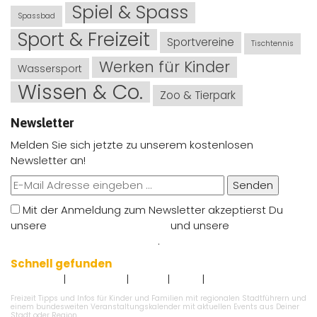
Spiel & Spass
Spassbad
Sport & Freizeit
Sportvereine
Tischtennis
Werken für Kinder
Wassersport
Wissen & Co.
Zoo & Tierpark
Newsletter
Melden Sie sich jetzte zu unserem kostenlosen
Newsletter an!
Senden
Mit der Anmeldung zum Newsletter akzeptierst Du
unsere
Nutzungsbedingungen
und unsere
Datenschutzbestimmungen
.
Schnell gefunden
|
|
|
|
Impressum
Datenschutz
Kontakt
AGB`s
Angebot eintragen
Freizeit Tipps und Infos für Kinder und Familien mit regionalen Stadtführern und
einem bundesweiten Veranstaltungskalender mit aktuellen Events aus Deiner
Stadt oder Region.