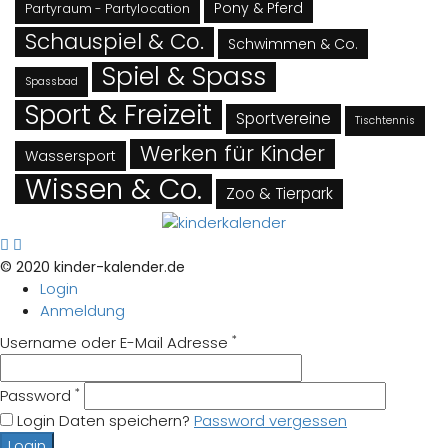
Pony & Pferd
Partyraum - Partylocation
Schauspiel & Co.
Schwimmen & Co.
Spiel & Spass
Spassbad
Sport & Freizeit
Sportvereine
Tischtennis
Werken für Kinder
Wassersport
Wissen & Co.
Zoo & Tierpark
© 2020 kinder-kalender.de
Login
Anmeldung
*
Username oder E-Mail Adresse
*
Password
Login Daten speichern?
Password vergessen
Login