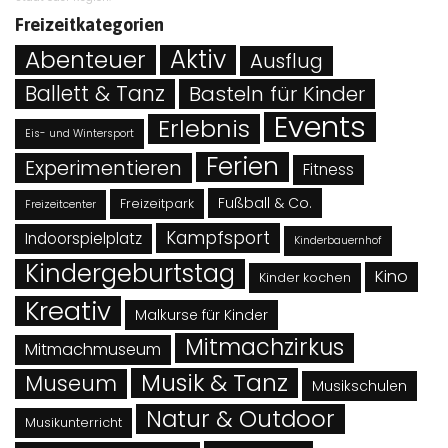
Freizeitkategorien
Abenteuer
Aktiv
Ausflug
Ballett & Tanz
Basteln für Kinder
Events
Erlebnis
Eis- und Wintersport
Ferien
Experimentieren
Fitness
Fußball & Co.
Freizeitpark
Freizeitcenter
Kampfsport
Indoorspielplatz
Kinderbauernhof
Kindergeburtstag
Kino
Kinder kochen
Kreativ
Malkurse für Kinder
Mitmachzirkus
Mitmachmuseum
Musik & Tanz
Museum
Musikschulen
Natur & Outdoor
Musikunterricht