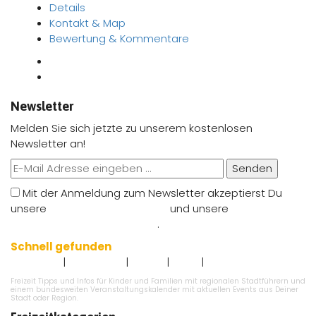
Details
Kontakt & Map
Bewertung & Kommentare
Newsletter
Melden Sie sich jetzte zu unserem kostenlosen
Newsletter an!
Senden
Mit der Anmeldung zum Newsletter akzeptierst Du
unsere
Nutzungsbedingungen
und unsere
Datenschutzbestimmungen
.
Schnell gefunden
|
|
|
|
Impressum
Datenschutz
Kontakt
AGB`s
Angebot eintragen
Freizeit Tipps und Infos für Kinder und Familien mit regionalen Stadtführern und
einem bundesweiten Veranstaltungskalender mit aktuellen Events aus Deiner
Stadt oder Region.