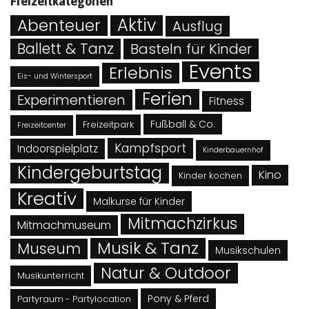
Freizeitkategorien
Abenteuer
Aktiv
Ausflug
Ballett & Tanz
Basteln für Kinder
Events
Erlebnis
Eis- und Wintersport
Ferien
Experimentieren
Fitness
Fußball & Co.
Freizeitpark
Freizeitcenter
Kampfsport
Indoorspielplatz
Kinderbauernhof
Kindergeburtstag
Kino
Kinder kochen
Kreativ
Malkurse für Kinder
Mitmachzirkus
Mitmachmuseum
Musik & Tanz
Museum
Musikschulen
Natur & Outdoor
Musikunterricht
Pony & Pferd
Partyraum - Partylocation