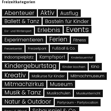
Freizeitkategorien
Abenteuer
Aktiv
Ausflug
Ballett & Tanz
Basteln für Kinder
Events
Erlebnis
Eis- und Wintersport
Ferien
Experimentieren
Fitness
Fußball & Co.
Freizeitpark
Freizeitcenter
Kampfsport
Indoorspielplatz
Kinderbauernhof
Kindergeburtstag
Kino
Kinder kochen
Kreativ
Mitmachmuseum
Malkurse für Kinder
Mitmachzirkus
Museum
Musik & Tanz
Musikschulen
Musikunterricht
Natur & Outdoor
Partyraum - Partylocation
Schauspiel & Co.