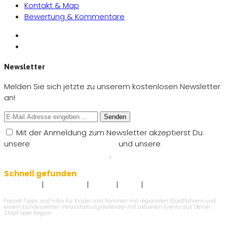
Kontakt & Map
Bewertung & Kommentare
Newsletter
Melden Sie sich jetzte zu unserem kostenlosen Newsletter
an!
Senden
Mit der Anmeldung zum Newsletter akzeptierst Du
unsere
Nutzungsbedingungen
und unsere
Datenschutzbestimmungen
.
Schnell gefunden
|
|
|
|
Impressum
Datenschutz
Kontakt
AGB`s
Angebot eintragen
Freizeit Tipps und Infos für Kinder und Familien mit regionalen Stadtführern und
einem bundesweiten Veranstaltungskalender mit aktuellen Events aus Deiner
Stadt oder Region.