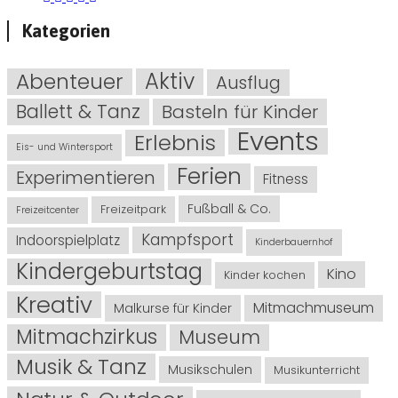
Kategorien
Abenteuer
Aktiv
Ausflug
Ballett & Tanz
Basteln für Kinder
Events
Erlebnis
Eis- und Wintersport
Ferien
Experimentieren
Fitness
Fußball & Co.
Freizeitpark
Freizeitcenter
Kampfsport
Indoorspielplatz
Kinderbauernhof
Kindergeburtstag
Kino
Kinder kochen
Kreativ
Mitmachmuseum
Malkurse für Kinder
Mitmachzirkus
Museum
Musik & Tanz
Musikschulen
Musikunterricht