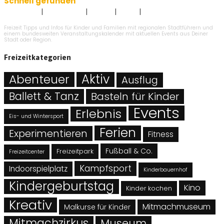
Schnell gefunden
|
|
|
|
Impressum
Datenschutz
Kontakt
AGB`s
Angebot eintragen
Freizeit Tipps und Infos für Kinder und Familien mit regionalen Stadtführern und
einem bundesweiten Veranstaltungskalender mit aktuellen Events aus Deiner
Stadt oder Region.
Freizeitkategorien
Abenteuer
Aktiv
Ausflug
Ballett & Tanz
Basteln für Kinder
Events
Erlebnis
Eis- und Wintersport
Ferien
Experimentieren
Fitness
Fußball & Co.
Freizeitpark
Freizeitcenter
Kampfsport
Indoorspielplatz
Kinderbauernhof
Kindergeburtstag
Kino
Kinder kochen
Kreativ
Mitmachmuseum
Malkurse für Kinder
Mitmachzirkus
Museum