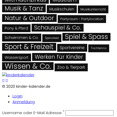
Musik & Tanz
Musikschulen
Musikunterricht
Natur & Outdoor
Partyraum - Partylocation
Schauspiel & Co.
Pony & Pferd
Spiel & Spass
Schwimmen & Co.
Spassbad
Sport & Freizeit
Sportvereine
Tischtennis
Werken für Kinder
Wassersport
Wissen & Co.
Zoo & Tierpark
© 2020 kinder-kalender.de
Login
Anmeldung
*
Username oder E-Mail Adresse