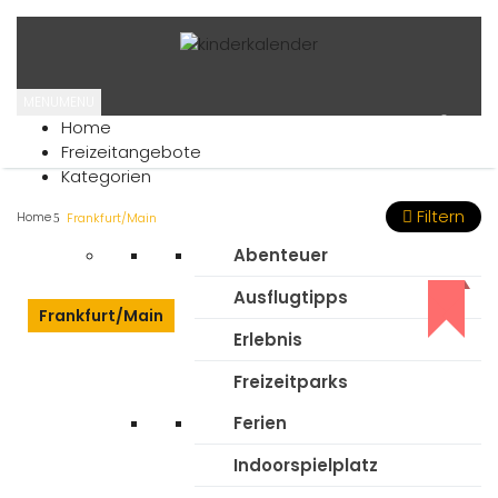
MENU
MENU
Home
Freizeitangebote
Kategorien
Freizeit Kategorien
Filtern
Home
Frankfurt/Main
Abenteuer
Ausflugtipps
Frankfurt/Main
Erlebnis
Freizeitparks
Ferien
Indoorspielplatz