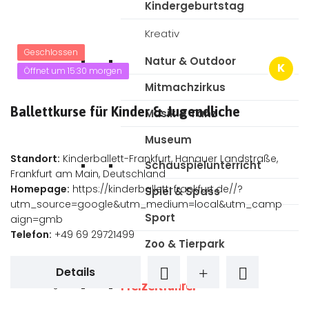
Kindergeburtstag
Kreativ
Geschlossen
Natur & Outdoor
K
Öffnet um 15:30 morgen
Mitmachzirkus
Ballettkurse für Kinder & Jugendliche
Musik & Tanz
Museum
Standort:
Kinderballett-Frankfurt, Hanauer Landstraße,
Schauspielunterricht
Frankfurt am Main, Deutschland
Homepage:
https://kinderballett-frankfurt.de//?
Spiel & Spass
utm_source=google&utm_medium=local&utm_camp
Sport
aign=gmb
Telefon:
+49 69 29721499
Zoo & Tierpark
Kinderguides
Details
Freizeitführer