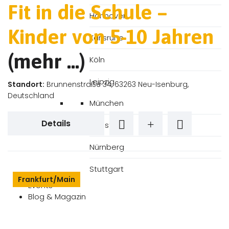
Fit in die Schule –
Hannover
Kinder von 5-10 Jahren
Karlsruhe
(mehr …)
Köln
Leipzig
Standort:
Brunnenstraße 34, 63263 Neu-Isenburg,
Deutschland
München
Details
Münster
Nürnberg
Stuttgart
Frankfurt/Main
Events
Blog & Magazin