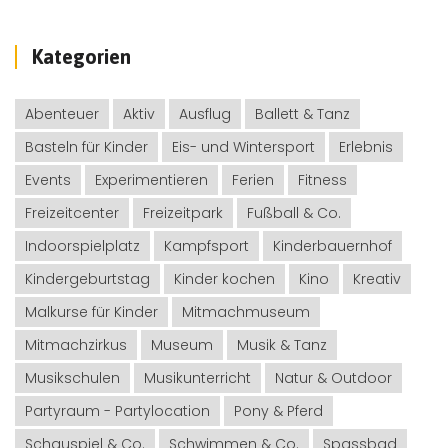
Kategorien
Abenteuer
Aktiv
Ausflug
Ballett & Tanz
Basteln für Kinder
Eis- und Wintersport
Erlebnis
Events
Experimentieren
Ferien
Fitness
Freizeitcenter
Freizeitpark
Fußball & Co.
Indoorspielplatz
Kampfsport
Kinderbauernhof
Kindergeburtstag
Kinder kochen
Kino
Kreativ
Malkurse für Kinder
Mitmachmuseum
Mitmachzirkus
Museum
Musik & Tanz
Musikschulen
Musikunterricht
Natur & Outdoor
Partyraum - Partylocation
Pony & Pferd
Schauspiel & Co.
Schwimmen & Co.
Spassbad