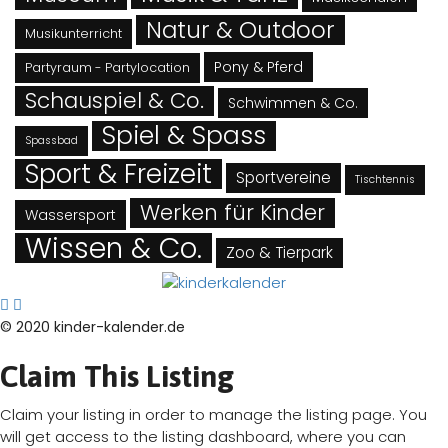
Natur & Outdoor
Musikunterricht
Pony & Pferd
Partyraum - Partylocation
Schauspiel & Co.
Schwimmen & Co.
Spiel & Spass
Spassbad
Sport & Freizeit
Sportvereine
Tischtennis
Werken für Kinder
Wassersport
Wissen & Co.
Zoo & Tierpark
© 2020 kinder-kalender.de
Claim This Listing
Claim your listing in order to manage the listing page. You
will get access to the listing dashboard, where you can