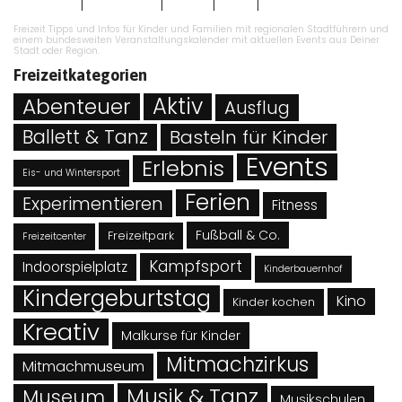
|
|
|
|
Impressum
Datenschutz
Kontakt
AGB`s
Angebot eintragen
Freizeit Tipps und Infos für Kinder und Familien mit regionalen Stadtführern und
einem bundesweiten Veranstaltungskalender mit aktuellen Events aus Deiner
Stadt oder Region.
Freizeitkategorien
Abenteuer
Aktiv
Ausflug
Ballett & Tanz
Basteln für Kinder
Events
Erlebnis
Eis- und Wintersport
Ferien
Experimentieren
Fitness
Fußball & Co.
Freizeitpark
Freizeitcenter
Kampfsport
Indoorspielplatz
Kinderbauernhof
Kindergeburtstag
Kino
Kinder kochen
Kreativ
Malkurse für Kinder
Mitmachzirkus
Mitmachmuseum
Musik & Tanz
Museum
Musikschulen