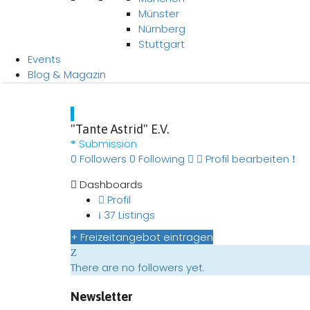
Münster
Nürnberg
Stuttgart
Events
Blog & Magazin
"
"Tante Astrid" E.V.
Submission
0
Followers
0
Following
Profil bearbeiten
Dashboards
Profil
37 Listings
+ Freizeitangebot eintragen
There are no followers yet.
Newsletter