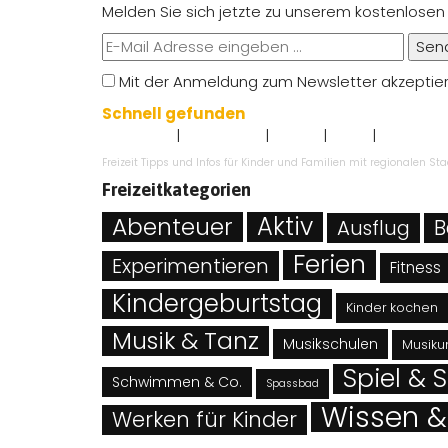
Melden Sie sich jetzte zu unserem kostenlosen
Sen
Mit der Anmeldung zum Newsletter akzeptie
Schnell gefunden
|
|
|
|
Impressum
Datenschutz
Kontakt
AGB`s
Angebot ei
Freizeit Tipps und Infos für Kinder und Familien mit regionalen 
Freizeitkategorien
Abenteuer
Aktiv
B
Ausflug
Ferien
Experimentieren
Fitness
Kindergeburtstag
Kinder kochen
Musik & Tanz
Musikschulen
Musikun
Spiel & 
Schwimmen & Co.
Spassbad
Wissen &
Werken für Kinder