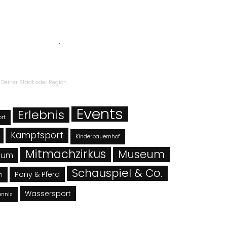
zbestimmungen
.
Deiner Stadt oder Region.
Events
Erlebnis
ort
Kampfsport
Kinderbauernhof
Mitmachzirkus
Museum
eum
Schauspiel & Co.
Pony & Pferd
n
Wassersport
ennis