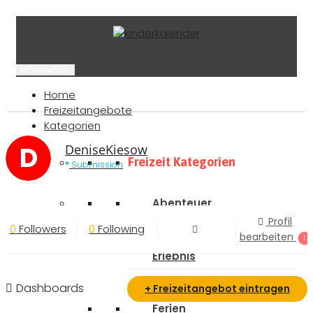
MENU
MENU
Home
Freizeitangebote
Kategorien
D
DeniseKiesow
Freizeit Kategorien
Submission
Abenteuer
Profil
0
Followers
0
Following
Ausflugtipps
bearbeiten
Erlebnis
Freizeitparks
Dashboards
+ Freizeitangebot eintragen
Ferien