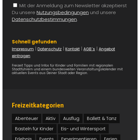
Mit der Anmeldung zum Newsletter akzeptierst
Du unsere
Nutzungsbedingungen
und unsere
Freizeitführer
Datenschutzbestimmungen
.
Aachen
Schnell gefunden
Berlin
|
|
|
|
Impressum
Datenschutz
Kontakt
AGB`s
Angebot
eintragen
Bremen
Freizeit Tipps und Infos für Kinder und Familien mit regionalen
Stadtführern und einem bundesweiten Veranstaltungskalender mit
aktuellen Events aus Deiner Stadt oder Region.
Chemnitz
Dresden
Dortmund
Freizeitkategorien
Düsseldorf
Abenteuer
Aktiv
Ausflug
Ballett & Tanz
Erfurt
Basteln für Kinder
Eis- und Wintersport
Erlebnis
Events
Experimentieren
Ferien