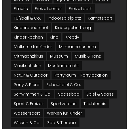
Essen
Fitness
Freizeitcenter
Freizeitpark
Frankfurt
Fußball & Co.
Indoorspielplatz
Kampfsport
Hamburg
Kinderbauernhof
Kindergeburtstag
Kinder kochen
Kino
Kreativ
Hannover
Malkurse für Kinder
Mitmachmuseum
Karlsruhe
Mitmachzirkus
Museum
Musik & Tanz
Köln
Musikschulen
Musikunterricht
Leipzig
Natur & Outdoor
Partyraum - Partylocation
Pony & Pferd
Schauspiel & Co.
München
Schwimmen & Co.
Spassbad
Spiel & Spass
Münster
Sport & Freizeit
Sportvereine
Tischtennis
Nürnberg
Wassersport
Werken für Kinder
Wissen & Co.
Zoo & Tierpark
Stuttgart