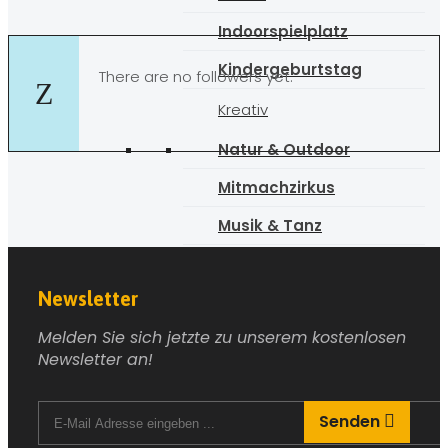
Indoorspielplatz
Kindergeburtstag
There are no followers yet.
Kreativ
Natur & Outdoor
Mitmachzirkus
Musik & Tanz
Museum
Newsletter
Schauspielunterricht
Melden Sie sich jetzte zu unserem kostenlosen
Spiel & Spass
Newsletter an!
Sport
Zoo & Tierpark
Senden
Kinderguides