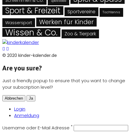
Schwimmen & Co.
Spassbad
Sport & Freizeit
Sportvereine
Tischtennis
Werken für Kinder
Wassersport
Wissen & Co.
Zoo & Tierpark
© 2020 kinder-kalender.de
Are you sure?
Just a friendly popup to ensure that you want to change
your subscription level?
Abbrechen
Ja
Login
Anmeldung
*
Username oder E-Mail Adresse