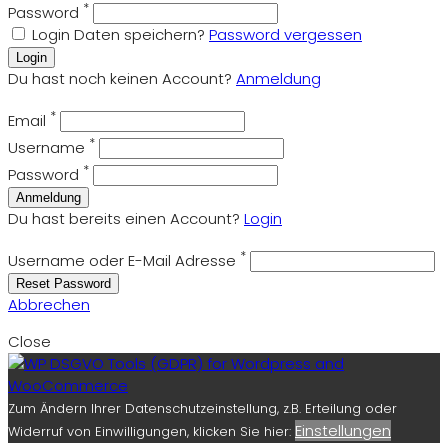
*
Password
Login Daten speichern?
Password vergessen
Login
Du hast noch keinen Account?
Anmeldung
*
Email
*
Username
*
Password
Anmeldung
Du hast bereits einen Account?
Login
*
Username oder E-Mail Adresse
Reset Password
Abbrechen
Close
Zum Ändern Ihrer Datenschutzeinstellung, z.B. Erteilung oder
Einstellungen
Widerruf von Einwilligungen, klicken Sie hier: