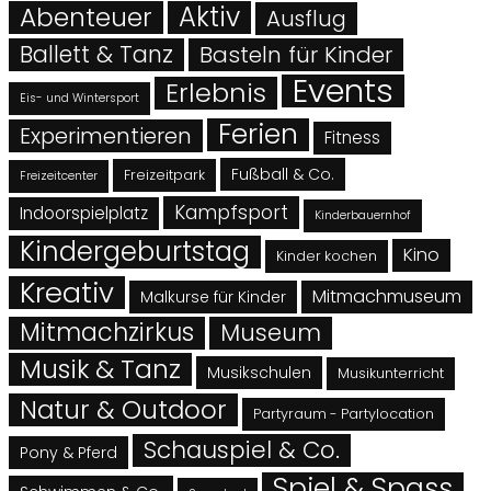
Abenteuer
Aktiv
Ausflug
Ballett & Tanz
Basteln für Kinder
Events
Erlebnis
Eis- und Wintersport
Ferien
Experimentieren
Fitness
Fußball & Co.
Freizeitpark
Freizeitcenter
Kampfsport
Indoorspielplatz
Kinderbauernhof
Kindergeburtstag
Kino
Kinder kochen
Kreativ
Mitmachmuseum
Malkurse für Kinder
Mitmachzirkus
Museum
Musik & Tanz
Musikschulen
Musikunterricht
Natur & Outdoor
Partyraum - Partylocation
Schauspiel & Co.
Pony & Pferd
Spiel & Spass