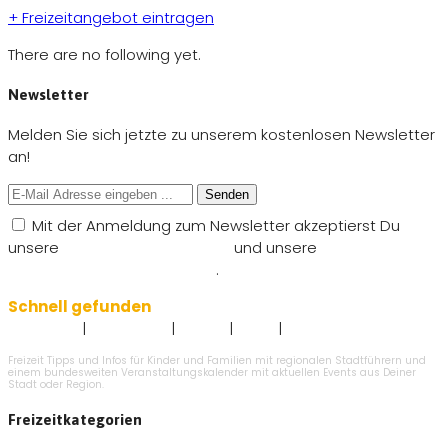
+ Freizeitangebot eintragen
There are no following yet.
Newsletter
Melden Sie sich jetzte zu unserem kostenlosen Newsletter
an!
Senden
Mit der Anmeldung zum Newsletter akzeptierst Du
unsere
Nutzungsbedingungen
und unsere
Datenschutzbestimmungen
.
Schnell gefunden
|
|
|
|
Impressum
Datenschutz
Kontakt
AGB`s
Angebot eintragen
Freizeit Tipps und Infos für Kinder und Familien mit regionalen Stadtführern und
einem bundesweiten Veranstaltungskalender mit aktuellen Events aus Deiner
Stadt oder Region.
Freizeitkategorien