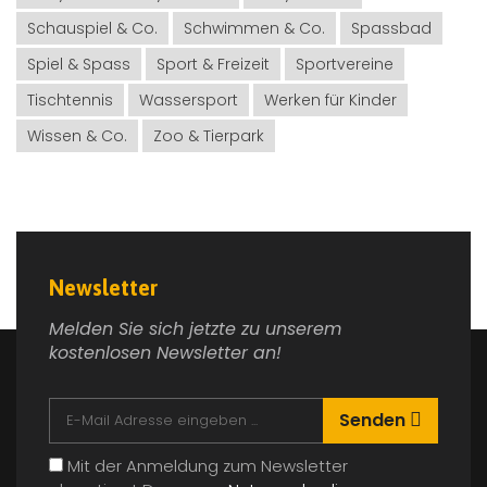
Schauspiel & Co.
Schwimmen & Co.
Spassbad
Spiel & Spass
Sport & Freizeit
Sportvereine
Tischtennis
Wassersport
Werken für Kinder
Wissen & Co.
Zoo & Tierpark
Newsletter
Melden Sie sich jetzte zu unserem
kostenlosen Newsletter an!
Senden
Mit der Anmeldung zum Newsletter