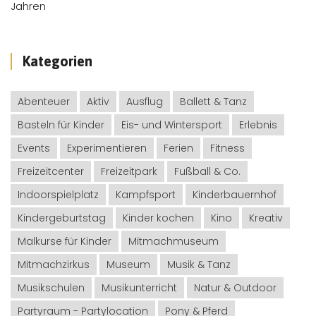
Kategorien
Abenteuer
Aktiv
Ausflug
Ballett & Tanz
Basteln für Kinder
Eis- und Wintersport
Erlebnis
Events
Experimentieren
Ferien
Fitness
Freizeitcenter
Freizeitpark
Fußball & Co.
Indoorspielplatz
Kampfsport
Kinderbauernhof
Kindergeburtstag
Kinder kochen
Kino
Kreativ
Malkurse für Kinder
Mitmachmuseum
Mitmachzirkus
Museum
Musik & Tanz
Musikschulen
Musikunterricht
Natur & Outdoor
Partyraum - Partylocation
Pony & Pferd