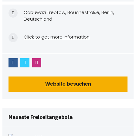
Events
Blog & Magazin
Cabuwazi Treptow, Bouchéstraße, Berlin,
Deutschland
Click to get more information
Website besuchen
Neueste Freizeitangebote