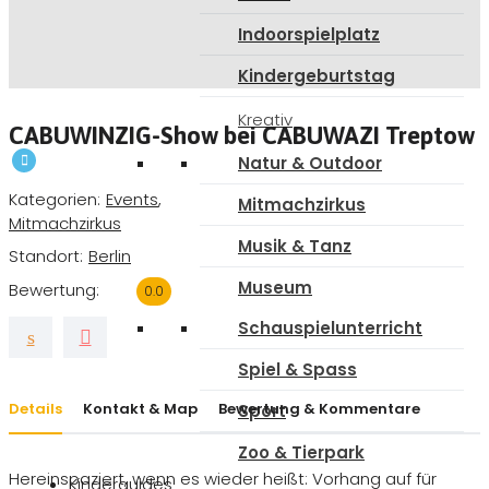
Indoorspielplatz
Kindergeburtstag
Kreativ
CABUWINZIG-Show bei CABUWAZI Treptow
Natur & Outdoor
Kategorien
Events
,
Mitmachzirkus
Mitmachzirkus
Musik & Tanz
Standort
Berlin
Museum
Bewertung
0.0
Schauspielunterricht
Spiel & Spass
Details
Kontakt & Map
Bewertung & Kommentare
Sport
Zoo & Tierpark
Hereinspaziert, wenn es wieder heißt: Vorhang auf für
Kinderguides