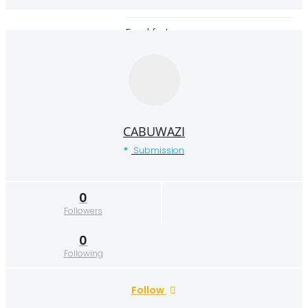
Essen
Frankfurt
Hamburg
Hannover
Karlsruhe
CABUWAZI
Köln
Submission
Leipzig
0
München
Followers
Münster
0
Following
Nürnberg
Follow
Stuttgart