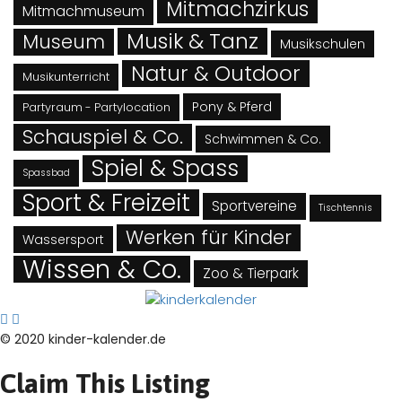
Mitmachzirkus
Mitmachmuseum
Musik & Tanz
Museum
Musikschulen
Natur & Outdoor
Musikunterricht
Pony & Pferd
Partyraum - Partylocation
Schauspiel & Co.
Schwimmen & Co.
Spiel & Spass
Spassbad
Sport & Freizeit
Sportvereine
Tischtennis
Werken für Kinder
Wassersport
Wissen & Co.
Zoo & Tierpark
© 2020 kinder-kalender.de
Claim This Listing