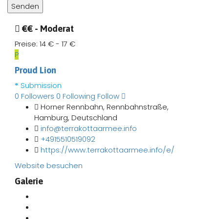
€€ - Moderat
Preise:
14 € - 17 €
P
Proud Lion
Submission
0
Followers
0
Following
Follow
Horner Rennbahn, Rennbahnstraße,
Hamburg, Deutschland
info@terrakottaarmee.info
+4915510519092
https://www.terrakottaarmee.info/e/
Website besuchen
Galerie