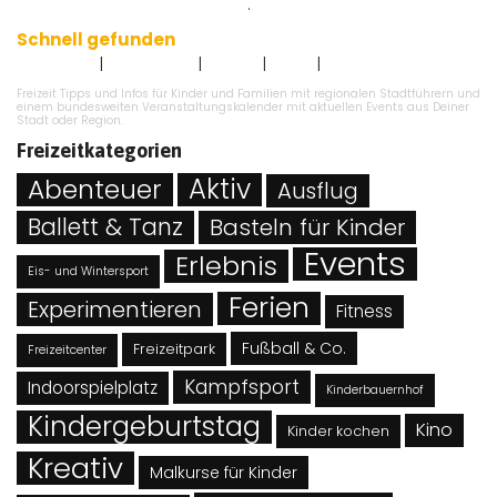
Datenschutzbestimmungen
.
Schnell gefunden
|
|
|
|
Impressum
Datenschutz
Kontakt
AGB`s
Angebot eintragen
Freizeit Tipps und Infos für Kinder und Familien mit regionalen Stadtführern und
einem bundesweiten Veranstaltungskalender mit aktuellen Events aus Deiner
Stadt oder Region.
Freizeitkategorien
Abenteuer
Aktiv
Ausflug
Ballett & Tanz
Basteln für Kinder
Events
Erlebnis
Eis- und Wintersport
Ferien
Experimentieren
Fitness
Fußball & Co.
Freizeitpark
Freizeitcenter
Kampfsport
Indoorspielplatz
Kinderbauernhof
Kindergeburtstag
Kino
Kinder kochen
Kreativ
Malkurse für Kinder