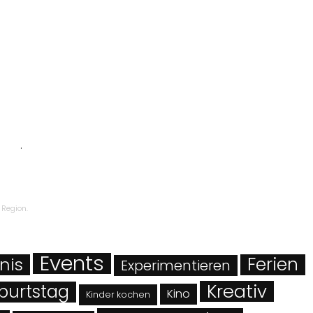
ngen
.
 Region.
Events
Ferien
nis
Experimentieren
Kreativ
burtstag
Kino
Kinder kochen