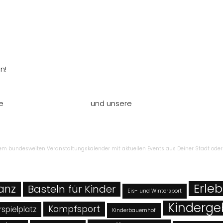
n!
re
Nutzungsbedingungen
und unsere
Datenschutzbestimmu
inem bundesweiten Veranstaltungskalender mit aktuellen Events aus Deiner Stadt oder
Erleb
Tanz
Basteln für Kinder
Eis- und Wintersport
Kinderge
Kampfsport
spielplatz
Kinderbauernhof