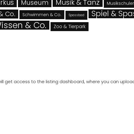
Musik & Tanz
rkus
Museum
Musikschule
Spiel & Spa
& Co.
Schwimmen & Co.
Spassbad
issen & Co.
Zoo & Tierpark
 will get access to the listing dashboard, where you can upl