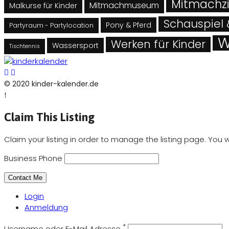
Mitmachzi
Mitmachmuseum
Malkurse für Kinder
Schauspiel 
Pony & Pferd
Partyraum - Partylocation
W
Werken für Kinder
Wassersport
Tischtennis
© 2020 kinder-kalender.de
Claim This Listing
Claim your listing in order to manage the listing page. You
Business Phone
Login
Anmeldung
*
Username oder E-Mail Adresse