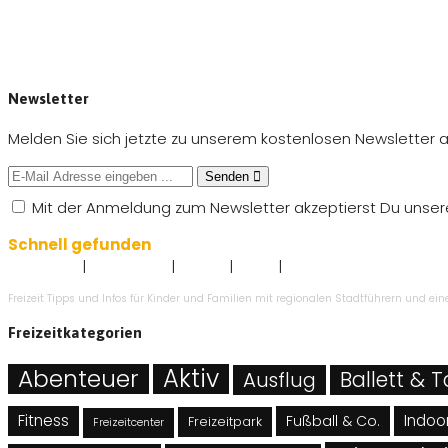
Newsletter
Melden Sie sich jetzte zu unserem kostenlosen Newsletter a
Senden
Mit der Anmeldung zum Newsletter akzeptierst Du unse
Schnell gefunden
|
|
|
|
Impressum
Datenschutz
Kontakt
AGB`s
Angebot eintragen
Freizeit Tipps und Infos für Kinder und Familien mit regionalen Stadtführern und e
Freizeitkategorien
Abenteuer
Aktiv
Ballett & 
Ausflug
Fitness
Indoor
Fußball & Co.
Freizeitpark
Freizeitcenter