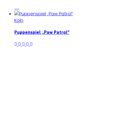
Köln
Puppenspiel „Paw Patrol“