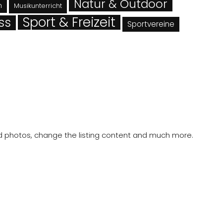
Natur & Outdoor
n
Musikunterricht
Sport & Freizeit
ss
Sportvereine
oad photos, change the listing content and much more.