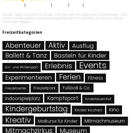
|
|
|
|
Impressum
Datenschutz
Kontakt
AGB`s
Angebot eintragen
Freizeit Tipps und Infos für Kinder und Familien mit regionalen Stadtführern und
einem bundesweiten Veranstaltungskalender mit aktuellen Events aus Deiner
Stadt oder Region.
Freizeitkategorien
Abenteuer
Aktiv
Ausflug
Ballett & Tanz
Basteln für Kinder
Events
Erlebnis
Eis- und Wintersport
Ferien
Experimentieren
Fitness
Fußball & Co.
Freizeitpark
Freizeitcenter
Kampfsport
Indoorspielplatz
Kinderbauernhof
Kindergeburtstag
Kino
Kinder kochen
Kreativ
Mitmachmuseum
Malkurse für Kinder
Mitmachzirkus
Museum