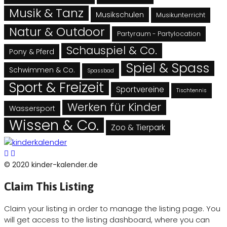
Musik & Tanz
Musikschulen
Musikunterricht
Natur & Outdoor
Partyraum - Partylocation
Schauspiel & Co.
Pony & Pferd
Spiel & Spass
Schwimmen & Co.
Spassbad
Sport & Freizeit
Sportvereine
Tischtennis
Werken für Kinder
Wassersport
Wissen & Co.
Zoo & Tierpark
© 2020 kinder-kalender.de
Claim This Listing
Claim your listing in order to manage the listing page. You
will get access to the listing dashboard, where you can