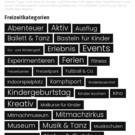
Freizeit Tipps und Infos für Kinder und Familien mit regionalen Stadtführern und
einem bundesweiten Veranstaltungskalender mit aktuellen Events aus Deiner
Stadt oder Region.
Freizeitkategorien
Abenteuer
Aktiv
Ausflug
Ballett & Tanz
Basteln für Kinder
Events
Erlebnis
Eis- und Wintersport
Ferien
Experimentieren
Fitness
Fußball & Co.
Freizeitpark
Freizeitcenter
Kampfsport
Indoorspielplatz
Kinderbauernhof
Kindergeburtstag
Kino
Kinder kochen
Kreativ
Malkurse für Kinder
Mitmachzirkus
Mitmachmuseum
Musik & Tanz
Museum
Musikschulen