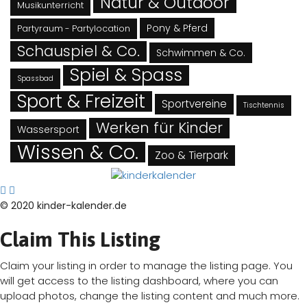
Natur & Outdoor
Musikunterricht
Pony & Pferd
Partyraum - Partylocation
Schauspiel & Co.
Schwimmen & Co.
Spiel & Spass
Spassbad
Sport & Freizeit
Sportvereine
Tischtennis
Werken für Kinder
Wassersport
Wissen & Co.
Zoo & Tierpark
© 2020 kinder-kalender.de
Claim This Listing
Claim your listing in order to manage the listing page. You
will get access to the listing dashboard, where you can
upload photos, change the listing content and much more.