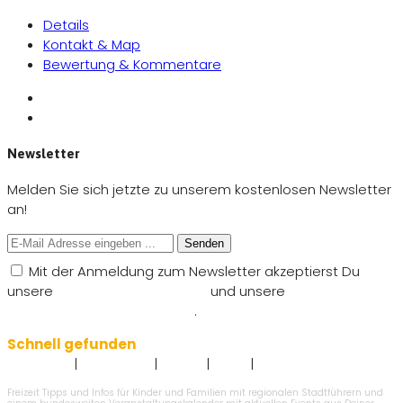
Details
Kontakt & Map
Bewertung & Kommentare
Newsletter
Melden Sie sich jetzte zu unserem kostenlosen Newsletter
an!
Senden
Mit der Anmeldung zum Newsletter akzeptierst Du
unsere
Nutzungsbedingungen
und unsere
Datenschutzbestimmungen
.
Schnell gefunden
|
|
|
|
Impressum
Datenschutz
Kontakt
AGB`s
Angebot eintragen
Freizeit Tipps und Infos für Kinder und Familien mit regionalen Stadtführern und