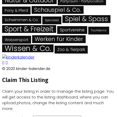
Natur & Outdoor
Partyraum - Partylocation
Schauspiel & Co.
Pony & Pferd
Spiel & Spass
Schwimmen & Co.
Spassbad
Sport & Freizeit
Sportvereine
Tischtennis
Werken für Kinder
Wassersport
Wissen & Co.
Zoo & Tierpark
© 2020 kinder-kalender.de
Claim This Listing
Claim your listing in order to manage the listing page. You
will get access to the listing dashboard, where you can
upload photos, change the listing content and much
more.