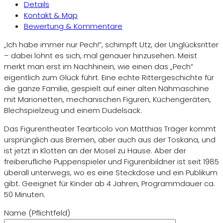
Details
Kontakt & Map
Bewertung & Kommentare
„
Ich habe immer nur Pech!
”
, schimpft Utz, der Unglücksritter
– dabei lohnt es sich, mal genauer hinzusehen. Meist
merkt man erst im Nachhinein, wie einen das
„
Pech
”
eigentlich zum Glü
ck f
ührt. Eine echte Rittergeschichte für
die ganze Familie, gespielt auf einer alten Nähmaschine
mit Marionetten, mechanischen Figuren, Küchengeräten,
Blechspielzeug und einem Dudelsack.
Das Figurentheater Tearticolo von Matthias Träger kommt
ursprünglich aus Bremen, aber auch aus der Toskana, und
ist jetzt in Klotten an der Mosel zu Hause. Aber der
freiberufliche Puppenspieler und Figurenbildner ist seit 1985
überall unterwegs, wo es eine Steckdose und ein Publikum
gibt. Geeignet für Kinder ab 4 Jahren, Programmdauer ca.
50 Minuten.
Name (Pflichtfeld)