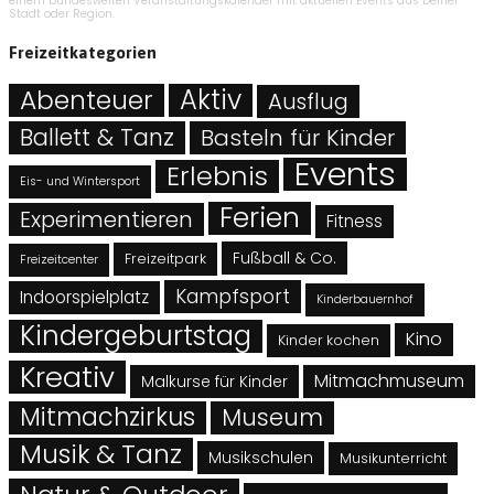
einem bundesweiten Veranstaltungskalender mit aktuellen Events aus Deiner
Stadt oder Region.
Freizeitkategorien
Abenteuer
Aktiv
Ausflug
Ballett & Tanz
Basteln für Kinder
Events
Erlebnis
Eis- und Wintersport
Ferien
Experimentieren
Fitness
Fußball & Co.
Freizeitpark
Freizeitcenter
Kampfsport
Indoorspielplatz
Kinderbauernhof
Kindergeburtstag
Kino
Kinder kochen
Kreativ
Mitmachmuseum
Malkurse für Kinder
Mitmachzirkus
Museum
Musik & Tanz
Musikschulen
Musikunterricht