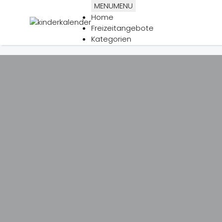
MENU
MENU
Home
Freizeitangebote
Kategorien
Freizeit Kategorien
Abenteuer
Ausflugtipps
Erlebnis
Freizeitparks
Ferien
Indoorspielplatz
Kindergeburtstag
Kreativ