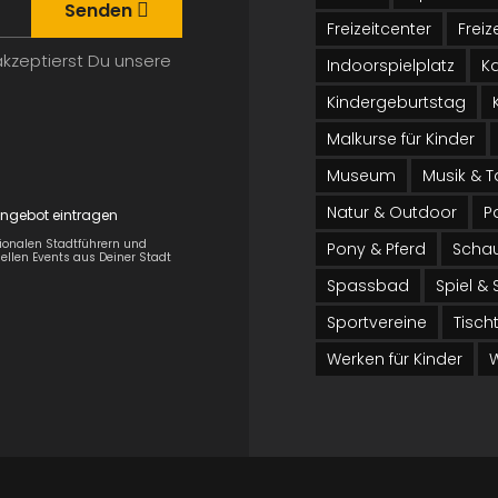
Senden
Freizeitcenter
Freiz
kzeptierst Du unsere
Indoorspielplatz
K
Kindergeburtstag
Malkurse für Kinder
Museum
Musik & T
Natur & Outdoor
P
ngebot eintragen
egionalen Stadtführern und
Pony & Pferd
Schau
llen Events aus Deiner Stadt
Spassbad
Spiel &
Sportvereine
Tisch
Werken für Kinder
W