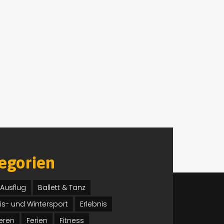
tegorien
Ausflug
Ballett & Tanz
Eis- und Wintersport
Erlebnis
eren
Ferien
Fitness