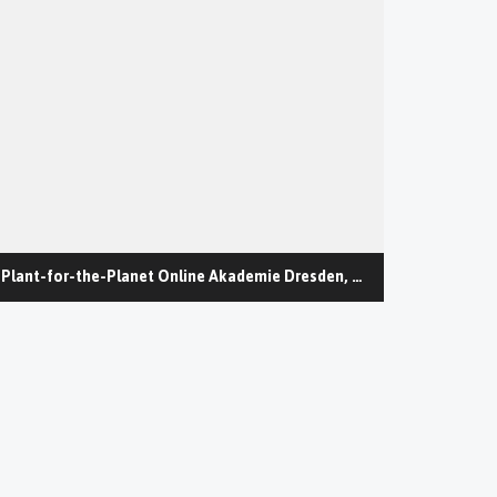
Plant-for-the-Planet Online Akademie Dresden, Samstag 11.12.2021