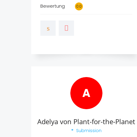
Bremen
Bewertung
0.0
Chemnitz
Dresden
Dortmund
Düsseldorf
Erfurt
Essen
A
Frankfurt
Hamburg
Adelya von Plant-for-the-Planet
Hannover
Submission
Karlsruhe