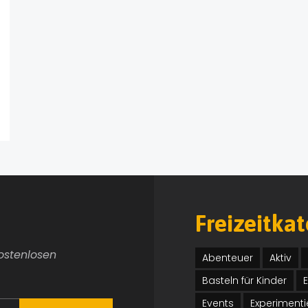
Freizeitka
kostenlosen
Abenteuer
Aktiv
Basteln für Kinder
Events
Experimenti