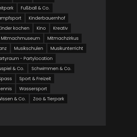
eitpark
Fußball & Co.
ampfsport
Kinderbauernhof
Kinder kochen
Kino
Kreativ
Mitmachmuseum
Mitmachzirkus
anz
Musikschulen
Musikunterricht
artyraum - Partylocation
spiel & Co.
Schwimmen & Co.
 Spass
Sport & Freizeit
tennis
Wassersport
issen & Co.
Zoo & Tierpark