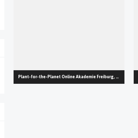
Plant-for-the-Planet Online Akademie Freiburg, Samstag 23.10.2021