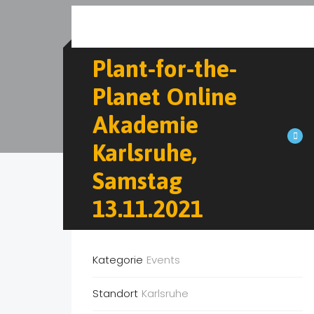
Natur & Outdoor
Mitmachzirkus
Musik & Tanz
Plant-for-the-
Museum
Planet Online
Schauspielunterricht
Akademie
Spiel & Spass
Karlsruhe,
Sport
Samstag
Zoo & Tierpark
13.11.2021
Kinderguides
Freizeitführer
Kategorie
Events
Aachen
Berlin
Standort
Karlsruhe