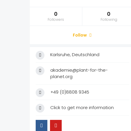
Köln
0
0
Followers
Following
Leipzig
Follow
München
Münster
Karlsruhe, Deutschland
Nürnberg
akademie@plant-for-the-
Stuttgart
planet.org
Events
Blog & Magazin
+49 (0)8808 9345
Click to get more information