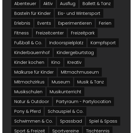
Abenteuer
Aktiv
Ausflug
Ballett & Tanz
Basteln für Kinder
Eis- und Wintersport
Erlebnis
Events
Experimentieren
Ferien
Fitness
Freizeitcenter
Freizeitpark
Fußball & Co.
Indoorspielplatz
Kampfsport
Kinderbauernhof
Kindergeburtstag
Kinder kochen
Kino
Kreativ
Malkurse für Kinder
Mitmachmuseum
Mitmachzirkus
Museum
Musik & Tanz
Musikschulen
Musikunterricht
Natur & Outdoor
Partyraum - Partylocation
Pony & Pferd
Schauspiel & Co.
Schwimmen & Co.
Spassbad
Spiel & Spass
Sport & Freizeit
Sportvereine
Tischtennis