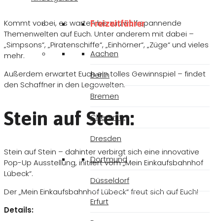
Kommt vorbei, es warten bis zu zwölf spannende
Freizeitführer
Themenwelten auf Euch. Unter anderem mit dabei –
„Simpsons“, „Piratenschiffe“, „Einhörner“, „Züge“ und vieles
Aachen
mehr.
Außerdem erwartet Euch ein tolles Gewinnspiel – findet
Berlin
den Schaffner in den Legowelten.
Bremen
Stein auf Stein:
Chemnitz
Dresden
Stein auf Stein – dahinter verbirgt sich eine innovative
Dortmund
Pop-Up Ausstellung, initiiert vom „Mein Einkaufsbahnhof
Lübeck“.
Düsseldorf
Der „Mein Einkaufsbahnhof Lübeck“ freut sich auf Euch!
Erfurt
Details: