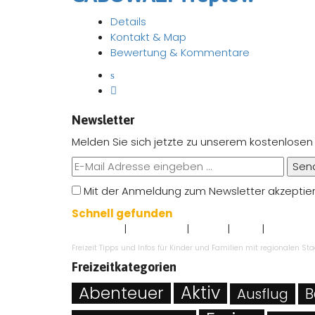
Details
Kontakt & Map
Bewertung & Kommentare
Newsletter
Melden Sie sich jetzte zu unserem kostenlosen
Sen
Mit der Anmeldung zum Newsletter akzeptie
Schnell gefunden
|
|
|
|
Impressum
Datenschutz
Kontakt
AGB`s
Angebot ei
Freizeit Tipps und Infos für Kinder und Familien mit regionalen 
Freizeitkategorien
Abenteuer
Aktiv
B
Ausflug