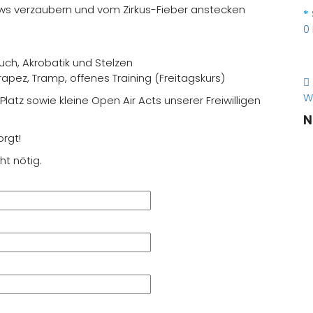
ows verzaubern und vom Zirkus-Fieber anstecken
0
uch, Akrobatik und Stelzen
rapez, Tramp, offenes Training (Freitagskurs)
W
tz sowie kleine Open Air Acts unserer Freiwilligen
N
orgt!
t nötig.