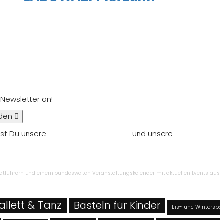
 Newsletter an!
den
rst Du unsere
Nutzungsbedingungen
und unsere
Datenschut
ntragen
Stadtführern und einem bundesweiten Veranstaltungskalender mit aktuellen Events aus 
allett & Tanz
Basteln für Kinder
Eis- und Wintersp