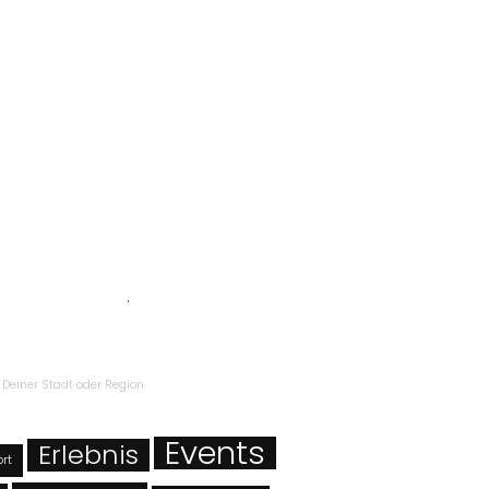
zbestimmungen
.
Deiner Stadt oder Region.
Events
Erlebnis
ort