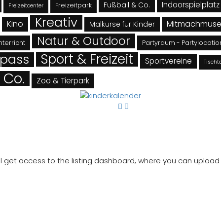
Indoorspielplatz
Fußball & Co.
Freizeitpark
Freizeitcenter
Kreativ
Kino
Mitmachmus
Malkurse für Kinder
Natur & Outdoor
terricht
Partyraum - Partylocatio
Sport & Freizeit
Spass
Sportvereine
Tischt
 Co.
Zoo & Tierpark
will get access to the listing dashboard, where you can uplo