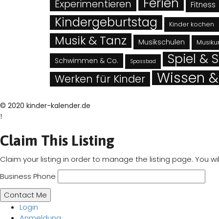
Ferien
Experimentieren
Fitness
Kindergeburtstag
Kinder kochen
Musik & Tanz
Musikschulen
Musikun
Spiel & 
Schwimmen & Co.
Spassbad
Wissen &
Werken für Kinder
© 2020 kinder-kalender.de
Claim This Listing
Claim your listing in order to manage the listing page. You 
Business Phone
Login
Anmeldung