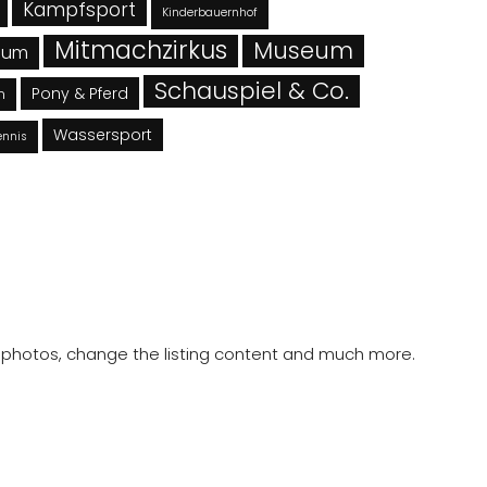
Kampfsport
Kinderbauernhof
Mitmachzirkus
Museum
eum
Schauspiel & Co.
Pony & Pferd
n
Wassersport
ennis
ad photos, change the listing content and much more.