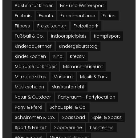
Basteln für Kinder
Eis- und Wintersport
Erlebnis
Events
Experimentieren
Ferien
Fitness
Freizeitcenter
Freizeitpark
Fußball & Co.
Indoorspielplatz
Kampfsport
Kinderbauernhof
Kindergeburtstag
Kinder kochen
Kino
Kreativ
Malkurse für Kinder
Mitmachmuseum
Mitmachzirkus
Museum
Musik & Tanz
Musikschulen
Musikunterricht
Natur & Outdoor
Partyraum - Partylocation
Pony & Pferd
Schauspiel & Co.
Schwimmen & Co.
Spassbad
Spiel & Spass
Sport & Freizeit
Sportvereine
Tischtennis
Wassersport
Werken für Kinder