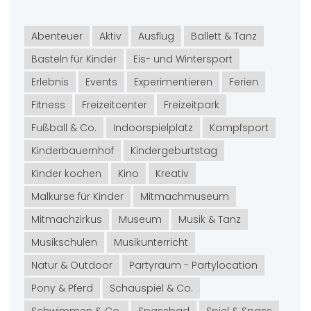
Abenteuer
Aktiv
Ausflug
Ballett & Tanz
Basteln für Kinder
Eis- und Wintersport
Erlebnis
Events
Experimentieren
Ferien
Fitness
Freizeitcenter
Freizeitpark
Fußball & Co.
Indoorspielplatz
Kampfsport
Kinderbauernhof
Kindergeburtstag
Kinder kochen
Kino
Kreativ
Malkurse für Kinder
Mitmachmuseum
Mitmachzirkus
Museum
Musik & Tanz
Musikschulen
Musikunterricht
Natur & Outdoor
Partyraum - Partylocation
Pony & Pferd
Schauspiel & Co.
Schwimmen & Co.
Spassbad
Spiel & Spass