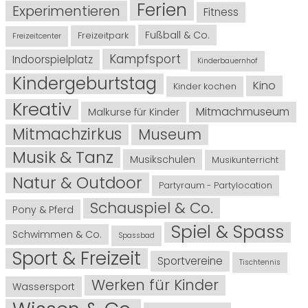
Ferien
Experimentieren
Fitness
Fußball & Co.
Freizeitpark
Freizeitcenter
Kampfsport
Indoorspielplatz
Kinderbauernhof
Kindergeburtstag
Kino
Kinder kochen
Kreativ
Mitmachmuseum
Malkurse für Kinder
Mitmachzirkus
Museum
Musik & Tanz
Musikschulen
Musikunterricht
Natur & Outdoor
Partyraum - Partylocation
Schauspiel & Co.
Pony & Pferd
Spiel & Spass
Schwimmen & Co.
Spassbad
Sport & Freizeit
Sportvereine
Tischtennis
Werken für Kinder
Wassersport