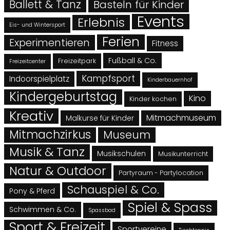
Ballett & Tanz
Basteln für Kinder
Events
Erlebnis
Eis- und Wintersport
Ferien
Experimentieren
Fitness
Fußball & Co.
Freizeitpark
Freizeitcenter
Kampfsport
Indoorspielplatz
Kinderbauernhof
Kindergeburtstag
Kino
Kinder kochen
Kreativ
Mitmachmuseum
Malkurse für Kinder
Mitmachzirkus
Museum
Musik & Tanz
Musikschulen
Musikunterricht
Natur & Outdoor
Partyraum - Partylocation
Schauspiel & Co.
Pony & Pferd
Spiel & Spass
Schwimmen & Co.
Spassbad
Sport & Freizeit
Sportvereine