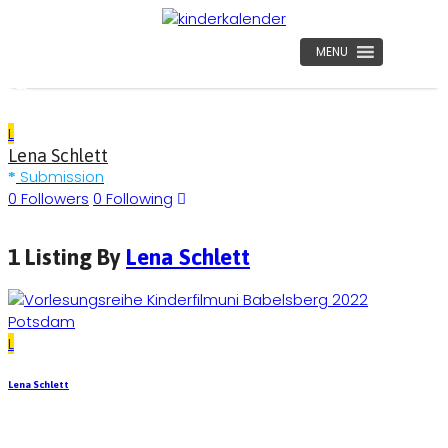
MENU
L
Lena Schlett
Submission
0
Followers
0
Following
1 Listing By
Lena Schlett
Potsdam
L
Lena Schlett