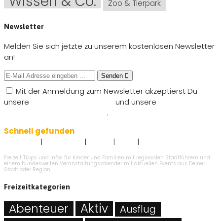
Wissen & Co.
Zoo & Tierpark
Newsletter
Melden Sie sich jetzte zu unserem kostenlosen Newsletter
an!
Senden
Mit der Anmeldung zum Newsletter akzeptierst Du
unsere
Nutzungsbedingungen
und unsere
Datenschutzbestimmungen
.
Schnell gefunden
|
|
|
|
Impressum
Datenschutz
Kontakt
AGB`s
Angebot eintragen
Freizeit Tipps und Infos für Kinder und Familien mit regionalen Stadtführern und
einem bundesweiten Veranstaltungskalender mit aktuellen Events aus Deiner
Stadt oder Region.
Freizeitkategorien
Abenteuer
Aktiv
Ausflug