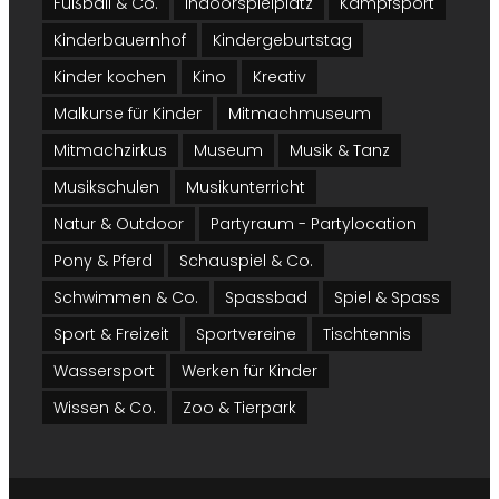
Fußball & Co.
Indoorspielplatz
Kampfsport
Kinderbauernhof
Kindergeburtstag
Kinder kochen
Kino
Kreativ
Malkurse für Kinder
Mitmachmuseum
Mitmachzirkus
Museum
Musik & Tanz
Musikschulen
Musikunterricht
Natur & Outdoor
Partyraum - Partylocation
Pony & Pferd
Schauspiel & Co.
Schwimmen & Co.
Spassbad
Spiel & Spass
Sport & Freizeit
Sportvereine
Tischtennis
Wassersport
Werken für Kinder
Wissen & Co.
Zoo & Tierpark