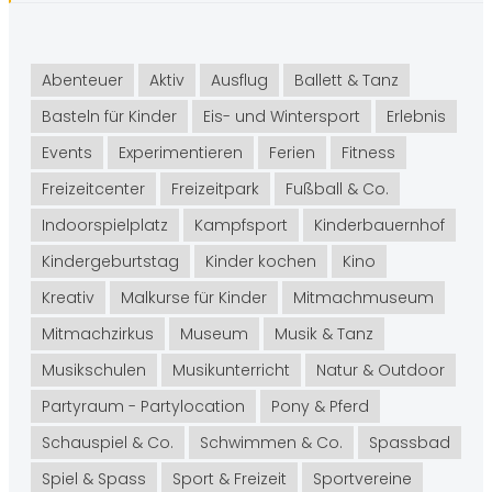
Abenteuer
Aktiv
Ausflug
Ballett & Tanz
Basteln für Kinder
Eis- und Wintersport
Erlebnis
Events
Experimentieren
Ferien
Fitness
Freizeitcenter
Freizeitpark
Fußball & Co.
Indoorspielplatz
Kampfsport
Kinderbauernhof
Kindergeburtstag
Kinder kochen
Kino
Kreativ
Malkurse für Kinder
Mitmachmuseum
Mitmachzirkus
Museum
Musik & Tanz
Musikschulen
Musikunterricht
Natur & Outdoor
Partyraum - Partylocation
Pony & Pferd
Schauspiel & Co.
Schwimmen & Co.
Spassbad
Spiel & Spass
Sport & Freizeit
Sportvereine