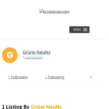
MENU
G
Grüne NeuNy
Submission
0
Followers
0
Following
1 Listing By
Grüne NeuNy