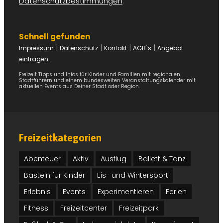
Datenschutzbestimmungen
.
Schnell gefunden
|
|
|
|
Impressum
Datenschutz
Kontakt
AGB`s
Angebot
eintragen
Freizeit Tipps und Infos für Kinder und Familien mit regionalen
Stadtführern und einem bundesweiten Veranstaltungskalender mit
aktuellen Events aus Deiner Stadt oder Region.
Freizeitkategorien
Abenteuer
Aktiv
Ausflug
Ballett & Tanz
Basteln für Kinder
Eis- und Wintersport
Erlebnis
Events
Experimentieren
Ferien
Fitness
Freizeitcenter
Freizeitpark