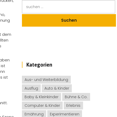
Brücken,
no,
lanung
it dem
llten
s
 haben
Kategorien
ist
ann
 ist
Aus- und Weiterbildung
Ausflug
Auto & Kinder
Baby & Kleinkinder
Bühne & Co.
itt.
Computer & Kinder
Erlebnis
Ernährung
Experimentieren
in Szene