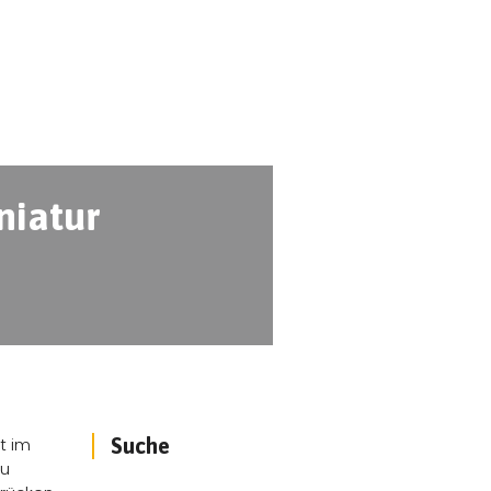
niatur
t im
Suche
Zu