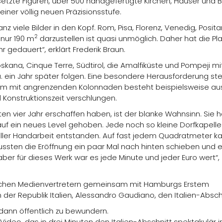
setzte Figuren, über 500 handgefertigte Kirchen, Häuser und 
iner völlig neuen Präzisionsstufe.
 viele Bilder in den Kopf. Rom, Pisa, Florenz, Venedig, Posita
2
f nur 190 m
darzustellen ist quasi unmöglich. Daher hat die P
r gedauert“, erklärt Frederik Braun.
skana, Cinque Terre, Südtirol, die Amalfiküste und Pompeji m
. ein Jahr später folgen. Eine besondere Herausforderung ste
om mit angrenzenden Kolonnaden besteht beispielsweise au
 Konstruktionszeit verschlungen.
ten vier Jahr erschaffen haben, ist der blanke Wahnsinn. Sie
auf ein neues Level gehoben. Jede noch so kleine Dorfkapelle 
ler Handarbeit entstanden. Auf fast jedem Quadratmeter k
ssten die Eröffnung ein paar Mal nach hinten schieben und es
aber für dieses Werk war es jede Minute und jeder Euro wert“,
lreichen Medienvertretern gemeinsam mit Hamburgs Erstem
er Republik Italien, Alessandro Gaudiano, den Italien-Abschn
dann öffentlich zu bewundern.
Video, das in drei Minuten den Italien-Abschnitt spektakulär 