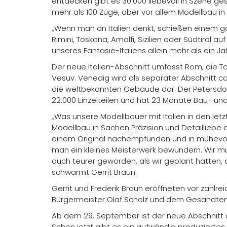
entdecken gibt es 30.000 liebevoll in Szene ge
mehr als 100 Züge, aber vor allem Modellbau in e
„Wenn man an Italien denkt, schießen einem ganz
Rimini, Toskana, Amalfi, Sizilien oder Südtirol au
unseres Fantasie-Italiens allein mehr als ein Jah
Der neue Italien-Abschnitt umfasst Rom, die To
Vesuv. Venedig wird als separater Abschnitt ca
die weltbekannten Gebäude dar. Der Petersd
22.000 Einzelteilen und hat 23 Monate Bau- und
„Was unsere Modellbauer mit Italien in den letz
Modellbau in Sachen Präzision und Detailliebe 
einem Original nachempfunden und in mühevol
man ein kleines Meisterwerk bewundern. Wir mu
auch teurer geworden, als wir geplant hatten, 
schwärmt Gerrit Braun.
Gerrit und Frederik Braun eröffneten vor zah
Bürgermeister Olaf Scholz und dem Gesandten d
Ab dem 29. September ist der neue Abschnitt 
Schon jetzt gibt es ein aufwändig produziertes 