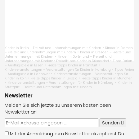
•
Kinder in Berlin – Freizeit und Unternehmungen mit Kindern
Kinder in Bremen
•
– Freizeit und Unternehmungen mit Kindern
Kinder in Dresden – Freizeit und
•
Unternehmungen mit Kindern
Kinder in Dortmund – Freizeit und
•
•
Unternehmungen mit Kindern
Freizeittipps Kinder in Düsseldorf
Tipps Ferien
•
•
– Ausflugsziele in Essen
Freizeittipps Kinder in Frankfurt
•
Kinderveranstaltungen – Veranstaltungen für Kinder in Hamburg
Tipps Ferien
•
– Ausflugsziele in Hannover
Kinderveranstaltungen – Veranstaltungen für
•
•
Kinder in Köln
Freizeittipps Kinder in Leipzig
Freizeittipps Kinder in München
•
•
Kinderveranstaltungen – Veranstaltungen für Kinder in Nürnberg
Kinder in
Stuttgart – Freizeit und Unternehmungen mit Kindern
Newsletter
Melden Sie sich jetzte zu unserem kostenlosen
Newsletter an!
Senden
Mit der Anmeldung zum Newsletter akzeptierst Du