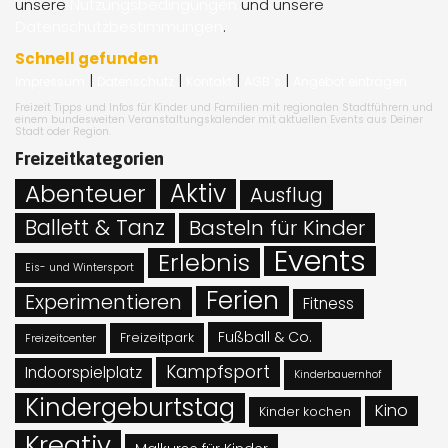
unsere
Nutzungsbedingungen
und unsere
Datenschutzbestimmungen
.
Schnell gefunden
|
|
|
|
Impressum
Datenschutz
Kontakt
AGB`s
Angebot eintragen
Freizeit Tipps und Infos für Kinder und Familien mit regionalen Stadtführern und
einem bundesweiten Veranstaltungskalender mit aktuellen Events aus Deiner
Stadt oder Region.
Freizeitkategorien
Abenteuer
Aktiv
Ausflug
Ballett & Tanz
Basteln für Kinder
Events
Erlebnis
Eis- und Wintersport
Ferien
Experimentieren
Fitness
Fußball & Co.
Freizeitpark
Freizeitcenter
Kampfsport
Indoorspielplatz
Kinderbauernhof
Kindergeburtstag
Kino
Kinder kochen
Kreativ