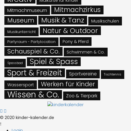
Malkurse für Kinder
Mitmachzirkus
Mitmachmuseum
Musik & Tanz
Museum
Musikschulen
Natur & Outdoor
Musikunterricht
Pony & Pferd
Partyraum - Partylocation
Schauspiel & Co.
Schwimmen & Co.
Spiel & Spass
Spassbad
Sport & Freizeit
Sportvereine
Tischtennis
Werken für Kinder
Wassersport
Wissen & Co.
Zoo & Tierpark
© 2020 kinder-kalender.de
Login