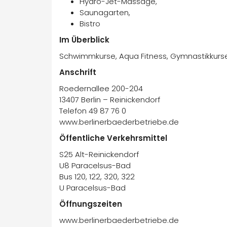
Hydro-Jet-Massage,
Saunagarten,
Bistro
Im Überblick
Schwimmkurse, Aqua Fitness, Gymnastikkurse,
Anschrift
Roedernallee 200-204
13407 Berlin – Reinickendorf
Telefon 49 87 76 0
www.berlinerbaederbetriebe.de
Öffentliche Verkehrsmittel
S25 Alt-Reinickendorf
U8 Paracelsus-Bad
Bus 120, 122, 320, 322
U Paracelsus-Bad
Öffnungszeiten
www.berlinerbaederbetriebe.de