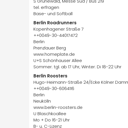
S Grunewald, Messe Süd / Bus 219
tel. erfragen
Base- und Softball
Berlin Roadrunners
Kopenhagener Straße 7
++0049-30-44017472
Berlin
Prenzlauer Berg
www.homeplate.de
U+S Schönhauser Allee
Sommer: tgl. ab 17 Uhr, Winter: Di 18-22 Uhr
Berlin Roosters
Hugo-Heimann-Straße 24/Ecke Kölner Dam
++0049-30-6064116
Berlin
Neukölln
www.berlin-roosters.de
U Blaschkoallee
Mo + Do 16-21 Uhr
B- u. C-Lizenz