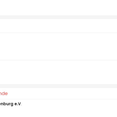
ände
enburg e.V
.