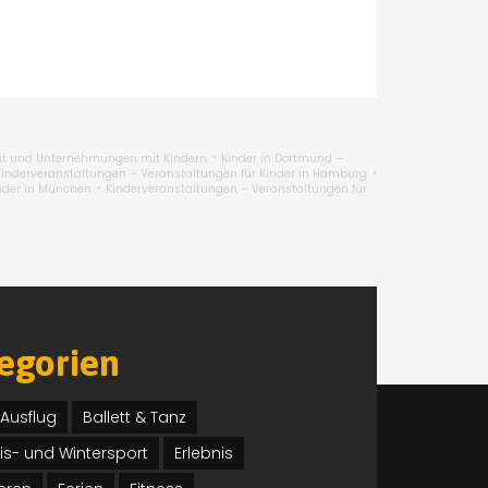
•
zeit und Unternehmungen mit Kindern
Kinder in Dortmund –
•
Kinderveranstaltungen – Veranstaltungen für Kinder in Hamburg
•
inder in München
Kinderveranstaltungen – Veranstaltungen für
tegorien
Ausflug
Ballett & Tanz
Eis- und Wintersport
Erlebnis