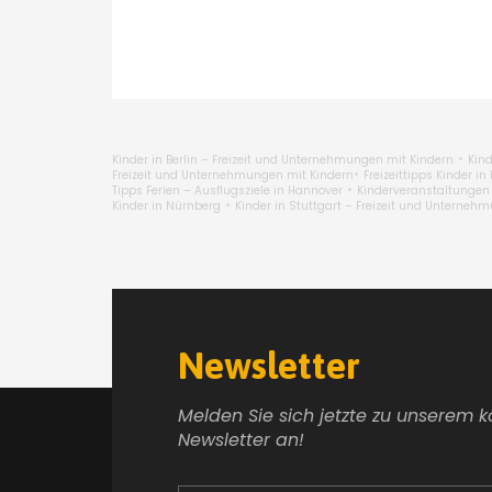
•
Kinder in Berlin – Freizeit und Unternehmungen mit Kindern
Kin
•
Freizeit und Unternehmungen mit Kindern
Freizeittipps Kinder in
•
Tipps Ferien – Ausflugsziele in Hannover
Kinderveranstaltungen 
•
Kinder in Nürnberg
Kinder in Stuttgart – Freizeit und Unterneh
Newsletter
Melden Sie sich jetzte zu unserem 
Newsletter an!