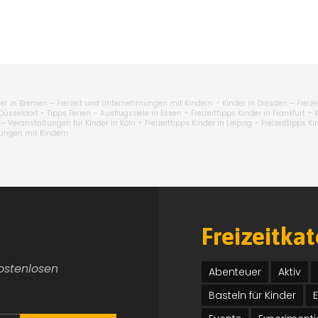
•
der in Bremen – Freizeit und Unternehmungen mit Kindern
Kinder in Dresden – Frei
•
•
•
 Düsseldorf
Tipps Ferien – Ausflugsziele in Essen
Freizeittipps Kinder in Frankfurt
•
•
– Veranstaltungen für Kinder in Köln
Freizeittipps Kinder in Leipzig
Freizeittipps K
mungen mit Kindern
Freizeitka
kostenlosen
Abenteuer
Aktiv
Basteln für Kinder