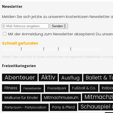
Newsletter
Melden Sie sich jetzte zu unserem kostenlosen Newsletter a
Senden
Mit der Anmeldung zum Newsletter akzeptierst Du unse
Schnell gefunden
|
|
|
|
Impressum
Datenschutz
Kontakt
AGB`s
Angebot eintragen
Freizeit Tipps und Infos für Kinder und Familien mit regionalen Stadtführern und e
Freizeitkategorien
Abenteuer
Aktiv
Ballett & 
Ausflug
Fitness
Indoor
Fußball & Co.
Freizeitpark
Freizeitcenter
Mitmachzi
Mitmachmuseum
Malkurse für Kinder
Schauspiel 
Pony & Pferd
Partyraum - Partylocation