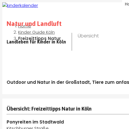
H
Natur und Landluft
Home
Kinder Guide Köln
Übersicht
Freizeittipps Natur
Landleben für Kinder in Köln
Outdoor und Natur in der Großstadt, Tiere zum anfasse
Übersicht: Freizeittipps Natur in Köln
Ponyreiten im Stadtwald
Kitschburger Straße