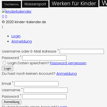
W
Werken für Kinder
Wassersport
Tischtennis
© 2020 kinder-kalender.de
Login
Anmeldung
*
Username oder E-Mail Adresse
*
Password
Login Daten speichern?
Password vergessen
Login
Du hast noch keinen Account?
Anmeldung
*
Email
*
Username
*
Password
Anmeldung
Du hast bereits einen Account?
Login