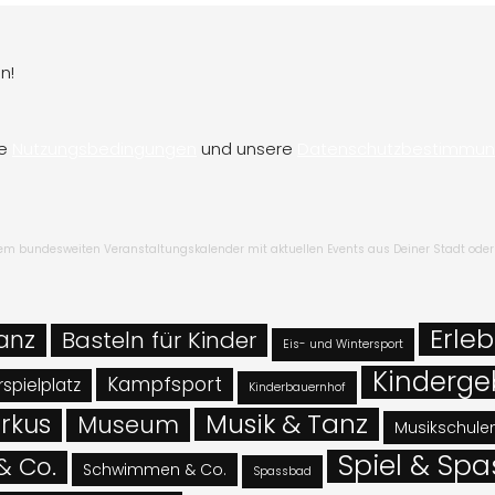
n!
re
Nutzungsbedingungen
und unsere
Datenschutzbestimmu
inem bundesweiten Veranstaltungskalender mit aktuellen Events aus Deiner Stadt oder
Erleb
Tanz
Basteln für Kinder
Eis- und Wintersport
Kinderge
Kampfsport
spielplatz
Kinderbauernhof
Musik & Tanz
rkus
Museum
Musikschule
Spiel & Spa
& Co.
Schwimmen & Co.
Spassbad