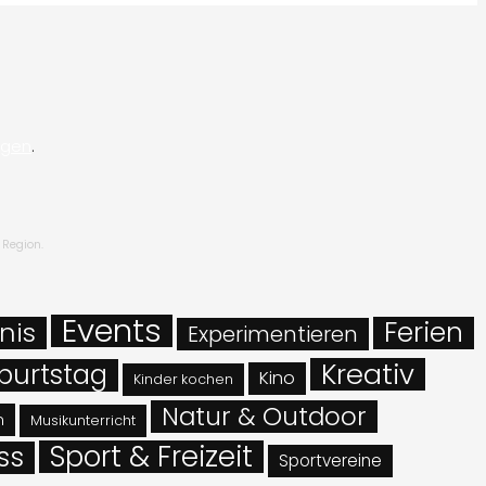
ngen
.
 Region.
Events
Ferien
nis
Experimentieren
Kreativ
burtstag
Kino
Kinder kochen
Natur & Outdoor
n
Musikunterricht
Sport & Freizeit
ss
Sportvereine