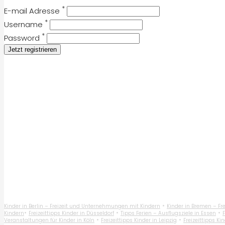
*
E-mail Adresse
*
Username
*
Password
Jetzt registrieren
•
Kinder in Berlin – Freizeit und Unternehmungen mit Kindern
Kinder in Bremen – F
•
•
•
Kindern
Freizeittipps Kinder in Düsseldorf
Tipps Ferien – Ausflugsziele in Essen
F
•
•
Veranstaltungen für Kinder in Köln
Freizeittipps Kinder in Leipzig
Freizeittipps K