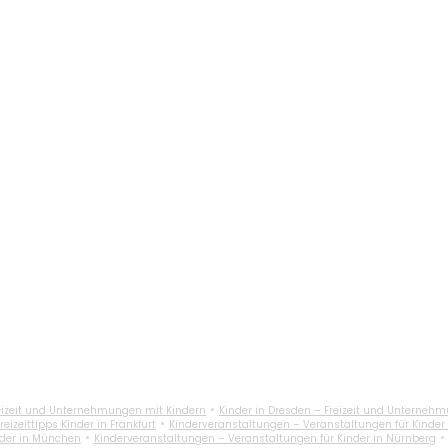
•
reizeit und Unternehmungen mit Kindern
Kinder in Dresden – Freizeit und Unterneh
•
reizeittipps Kinder in Frankfurt
Kinderveranstaltungen – Veranstaltungen für Kinde
•
inder in München
Kinderveranstaltungen – Veranstaltungen für Kinder in Nürnberg