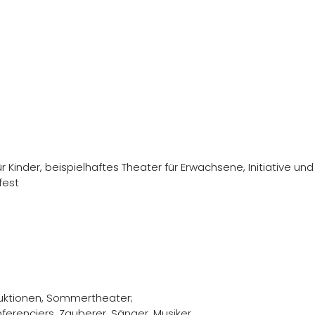
r Kinder, beispielhaftes Theater für Erwachsene, Initiative un
fest
uktionen, Sommertheater;
nferenciers, Zauberer, Sänger, Musiker