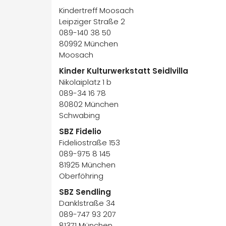
Kindertreff Moosach
Leipziger Straße 2
089-140 38 50
80992 München
Moosach
Kinder Kulturwerkstatt Seidlvilla
Nikolaiplatz 1 b
089-34 16 78
80802 München
Schwabing
SBZ Fidelio
Fideliostraße 153
089-975 8 145
81925 München
Oberföhring
SBZ Sendling
Danklstraße 34
089-747 93 207
81371 München