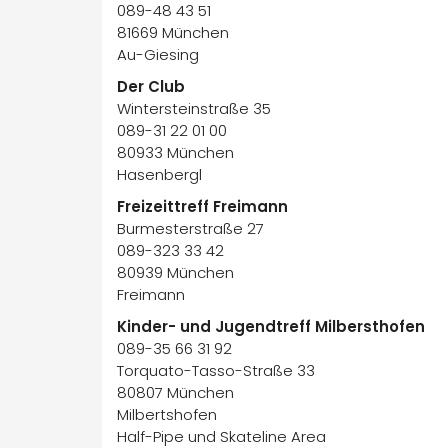
089-48 43 51
81669 München
Au-Giesing
Der Club
Wintersteinstraße 35
089-31 22 01 00
80933 München
Hasenbergl
Freizeittreff Freimann
Burmesterstraße 27
089-323 33 42
80939 München
Freimann
Kinder- und Jugendtreff Milbersthofen
089-35 66 31 92
Torquato-Tasso-Straße 33
80807 München
Milbertshofen
Half-Pipe und Skateline Area