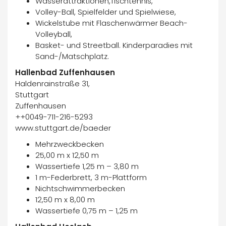
Wasserattraktionen,Tischtennis,
Volley-Ball, Spielfelder und Spielwiese,
Wickelstube mit Flaschenwärmer Beach-
Volleyball,
Basket- und Streetball. Kinderparadies mit
Sand-/Matschplatz.
Hallenbad Zuffenhausen
Haldenrainstraße 31,
Stuttgart
Zuffenhausen
++0049-711-216-5293
www.stuttgart.de/baeder
Mehrzweckbecken
25,00 m x 12,50 m
Wassertiefe 1,25 m – 3,80 m
1 m-Federbrett, 3 m-Plattform
Nichtschwimmerbecken
12,50 m x 8,00 m
Wassertiefe 0,75 m – 1,25 m