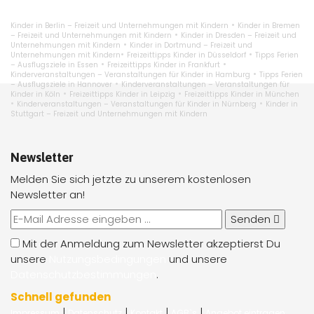
•
Kinder in Berlin – Freizeit und Unternehmungen mit Kindern
Kinder in Bremen
•
– Freizeit und Unternehmungen mit Kindern
Kinder in Dresden – Freizeit und
•
Unternehmungen mit Kindern
Kinder in Dortmund – Freizeit und
•
•
Unternehmungen mit Kindern
Freizeittipps Kinder in Düsseldorf
Tipps Ferien
•
•
– Ausflugsziele in Essen
Freizeittipps Kinder in Frankfurt
•
Kinderveranstaltungen – Veranstaltungen für Kinder in Hamburg
Tipps Ferien
•
– Ausflugsziele in Hannover
Kinderveranstaltungen – Veranstaltungen für
•
•
Kinder in Köln
Freizeittipps Kinder in Leipzig
Freizeittipps Kinder in München
•
•
Kinderveranstaltungen – Veranstaltungen für Kinder in Nürnberg
Kinder in
Stuttgart – Freizeit und Unternehmungen mit Kindern
Newsletter
Melden Sie sich jetzte zu unserem kostenlosen
Newsletter an!
Senden
Mit der Anmeldung zum Newsletter akzeptierst Du
unsere
Nutzungsbedingungen
und unsere
Datenschutzbestimmungen
.
Schnell gefunden
|
|
|
|
Impressum
Datenschutz
Kontakt
AGB`s
Angebot eintragen