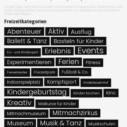
Freizeit Tipps und Infos für Kinder und Familien mit regionalen Stadtführern und
einem bundesweiten Veranstaltungskalender mit aktuellen Events aus Deiner
Stadt oder Region.
Freizeitkategorien
Abenteuer
Aktiv
Ausflug
Ballett & Tanz
Basteln für Kinder
Events
Erlebnis
Eis- und Wintersport
Ferien
Experimentieren
Fitness
Fußball & Co.
Freizeitpark
Freizeitcenter
Kampfsport
Indoorspielplatz
Kinderbauernhof
Kindergeburtstag
Kino
Kinder kochen
Kreativ
Malkurse für Kinder
Mitmachzirkus
Mitmachmuseum
Musik & Tanz
Museum
Musikschulen