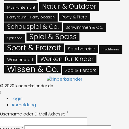
Natur & Outdoor
Musikunterricht
Pony & Pferd
Partyraum - Partylocation
Schauspiel & Co.
Schwimmen & Co.
Spiel & Spass
Spassbad
Sport & Freizeit
Sportvereine
Tischtennis
Werken für Kinder
Wassersport
Wissen & Co.
Zoo & Tierpark
© 2020 kinder-kalender.de
Login
Anmeldung
*
Username oder E-Mail Adresse
*