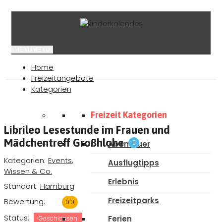
MENU
MENU
Home
Freizeitangebote
Kategorien
Freizeit Kategorien
Librileo Lesestunde im Frauen und
Mädchentreff Großhlohe
Abenteuer
Kategorien
Events
,
Ausflugtipps
Wissen & Co.
Erlebnis
Standort
Hamburg
Freizeitparks
Bewertung
0.0
Status
Ferien
Geschlossen