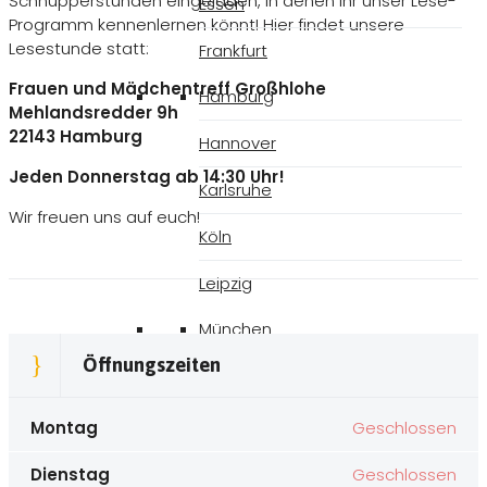
Schnupperstunden eingeladen, in denen ihr unser Lese-
Essen
Programm kennenlernen könnt! Hier findet unsere
Lesestunde statt:
Frankfurt
Frauen und Mädchentreff Großhlohe
Hamburg
Mehlandsredder 9h
22143 Hamburg
Hannover
Jeden Donnerstag ab 14:30 Uhr!
Karlsruhe
Wir freuen uns auf euch!
Köln
Leipzig
München
Öffnungszeiten
Münster
Nürnberg
Montag
Geschlossen
Stuttgart
Dienstag
Geschlossen