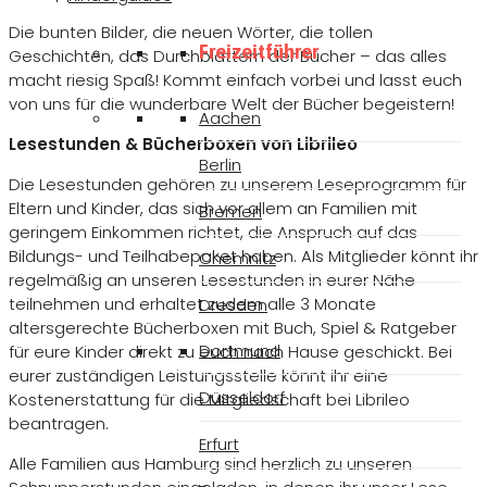
Die bunten Bilder, die neuen Wörter, die tollen
Freizeitführer
Geschichten, das Durchblättern der Bücher – das alles
macht riesig Spaß! Kommt einfach vorbei und lasst euch
von uns für die wunderbare Welt der Bücher begeistern!
Aachen
Lesestunden & Bücherboxen von Librileo
Berlin
Die Lesestunden gehören zu unserem Leseprogramm für
Eltern und Kinder, das sich vor allem an Familien mit
Bremen
geringem Einkommen richtet, die Anspruch auf das
Bildungs- und Teilhabepaket haben. Als Mitglieder könnt ihr
Chemnitz
regelmäßig an unseren Lesestunden in eurer Nähe
teilnehmen und erhaltet zudem alle 3 Monate
Dresden
altersgerechte Bücherboxen mit Buch, Spiel & Ratgeber
Dortmund
für eure Kinder direkt zu euch nach Hause geschickt. Bei
eurer zuständigen Leistungsstelle könnt ihr eine
Düsseldorf
Kostenerstattung für die Mitgliedschaft bei Librileo
beantragen.
Erfurt
Alle Familien aus Hamburg sind herzlich zu unseren