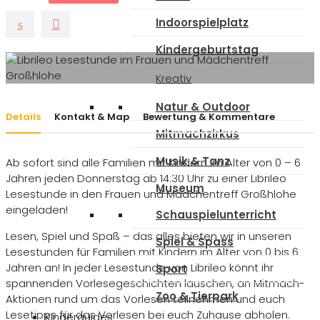
Indoorspielplatz
Kindergeburtstag
Kreativ
Natur & Outdoor
Details
Kontakt & Map
Bewertung & Kommentare
Mitmachzirkus
Musik & Tanz
Ab sofort sind alle Familien mit Kindern im Alter von 0 – 6
Jahren jeden Donnerstag ab 14:30 Uhr zu einer Librileo
Museum
Lesestunde in den Frauen und Mädchentreff Großhlohe
eingeladen!
Schauspielunterricht
Lesen, Spiel und Spaß – das alles bieten wir in unseren
Spiel & Spass
Lesestunden für Familien mit Kindern im Alter von 0 bis 6
Jahren an! In jeder Lesestunde von Librileo könnt ihr
Sport
spannenden Vorlesegeschichten lauschen, an Mitmach-
Zoo & Tierpark
Aktionen rund um das Vorlesen teilnehmen und euch
Lesetipps für das Vorlesen bei euch Zuhause abholen.
Kinderguides