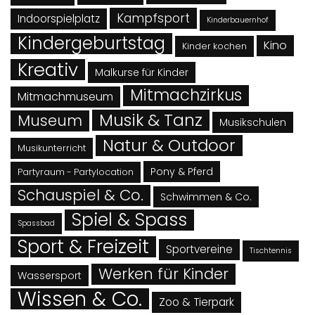
Kampfsport
Indoorspielplatz
Kinderbauernhof
Kindergeburtstag
Kino
Kinder kochen
Kreativ
Malkurse für Kinder
Mitmachzirkus
Mitmachmuseum
Musik & Tanz
Museum
Musikschulen
Natur & Outdoor
Musikunterricht
Pony & Pferd
Partyraum - Partylocation
Schauspiel & Co.
Schwimmen & Co.
Spiel & Spass
Spassbad
Sport & Freizeit
Sportvereine
Tischtennis
Werken für Kinder
Wassersport
Wissen & Co.
Zoo & Tierpark