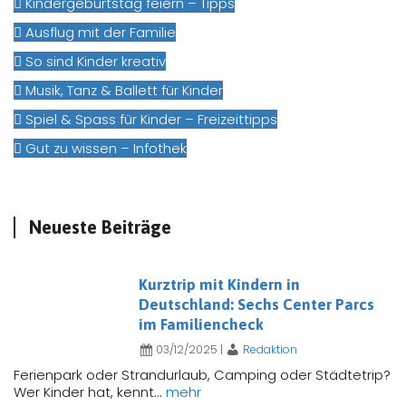
Kindergeburtstag feiern – Tipps
Ausflug mit der Familie
So sind Kinder kreativ
Musik, Tanz & Ballett für Kinder
Spiel & Spass für Kinder – Freizeittipps
Gut zu wissen – Infothek
Neueste Beiträge
Kurztrip mit Kindern in
Deutschland: Sechs Center Parcs
im Familiencheck
03/12/2025
|
Redaktion
Ferienpark oder Strandurlaub, Camping oder Städtetrip?
Wer Kinder hat, kennt...
mehr