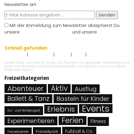
Newsletter an!
Senden
Mit der Anmeldung zum Newsletter akzeptierst Du
unsere
Nutzungsbedingungen
und unsere
Datenschutzbestimmungen
.
Schnell gefunden
|
|
|
|
Impressum
Datenschutz
Kontakt
AGB`s
Angebot eintragen
Freizeit Tipps und Infos für Kinder und Familien mit regionalen Stadtführern und
einem bundesweiten Veranstaltungskalender mit aktuellen Events aus Deiner
Stadt oder Region.
Freizeitkategorien
Abenteuer
Aktiv
Ausflug
Ballett & Tanz
Basteln für Kinder
Events
Erlebnis
Eis- und Wintersport
Ferien
Experimentieren
Fitness
Fußball & Co.
Freizeitpark
Freizeitcenter