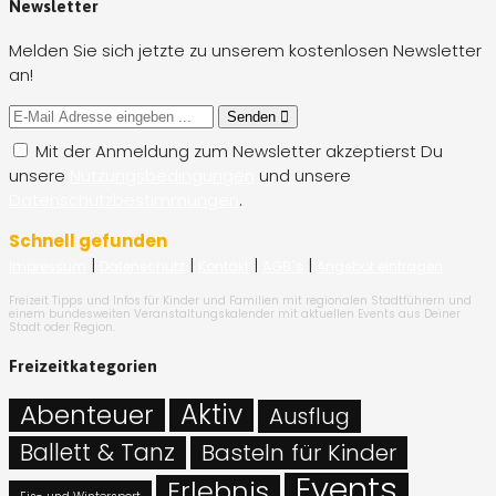
Newsletter
Melden Sie sich jetzte zu unserem kostenlosen Newsletter
an!
Senden
Mit der Anmeldung zum Newsletter akzeptierst Du
unsere
Nutzungsbedingungen
und unsere
Datenschutzbestimmungen
.
Schnell gefunden
|
|
|
|
Impressum
Datenschutz
Kontakt
AGB`s
Angebot eintragen
Freizeit Tipps und Infos für Kinder und Familien mit regionalen Stadtführern und
einem bundesweiten Veranstaltungskalender mit aktuellen Events aus Deiner
Stadt oder Region.
Freizeitkategorien
Abenteuer
Aktiv
Ausflug
Ballett & Tanz
Basteln für Kinder
Events
Erlebnis