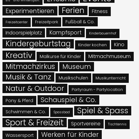
Eis- und Wintersport
Ferien
Experimentieren
Fitness
Fußball & Co.
Freizeitpark
Freizeitcenter
Kampfsport
Indoorspielplatz
Kinderbauernhof
Kindergeburtstag
Kino
Kinder kochen
Kreativ
Mitmachmuseum
Malkurse für Kinder
Mitmachzirkus
Museum
Musik & Tanz
Musikschulen
Musikunterricht
Natur & Outdoor
Partyraum - Partylocation
Schauspiel & Co.
Pony & Pferd
Spiel & Spass
Schwimmen & Co.
Spassbad
Sport & Freizeit
Sportvereine
Tischtennis
Werken für Kinder
Wassersport