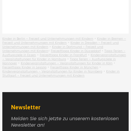
•
Kinder in Berlin – Freizeit und Unternehmungen mit Kindern
Kinder in Bremen –
•
Freizeit und Unternehmungen mit Kindern
Kinder in Dresden – Freizeit und
•
Unternehmungen mit Kindern
Kinder in Dortmund – Freizeit und
•
•
Unternehmungen mit Kindern
Freizeittipps Kinder in Düsseldorf
Tipps Ferien –
•
•
Ausflugsziele in Essen
Freizeittipps Kinder in Frankfurt
Kinderveranstaltungen
•
– Veranstaltungen für Kinder in Hamburg
Tipps Ferien – Ausflugsziele in
•
•
Hannover
Kinderveranstaltungen – Veranstaltungen für Kinder in Köln
•
•
Freizeittipps Kinder in Leipzig
Freizeittipps Kinder in München
•
Kinderveranstaltungen – Veranstaltungen für Kinder in Nürnberg
Kinder in
Stuttgart – Freizeit und Unternehmungen mit Kindern
Newsletter
Melden Sie sich jetzte zu unserem kostenlosen
Newsletter an!