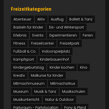
Freizeitkategorien
Abenteuer
Aktiv
Ausflug
Ballett & Tanz
Basteln für Kinder
Eis- und Wintersport
Erlebnis
Events
Experimentieren
Ferien
Fitness
Freizeitcenter
Freizeitpark
Fußball & Co.
Indoorspielplatz
Kampfsport
Kinderbauernhof
Kindergeburtstag
Kinder kochen
Kino
Kreativ
Malkurse für Kinder
Mitmachmuseum
Mitmachzirkus
Museum
Musik & Tanz
Musikschulen
Musikunterricht
Natur & Outdoor
Partyraum - Partylocation
Pony & Pferd