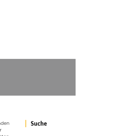
enden
Suche
r