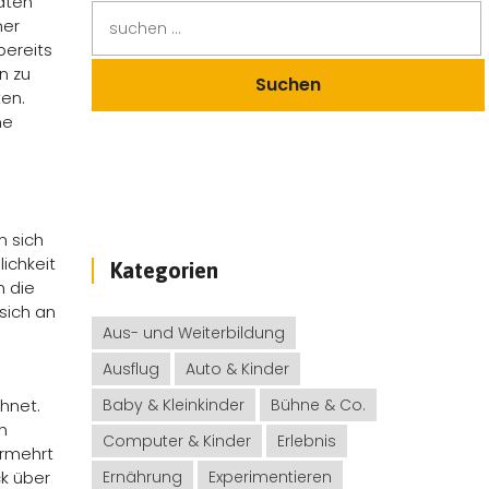
äten
mer
bereits
n zu
ten.
ne
n sich
lichkeit
Kategorien
n die
sich an
Aus- und Weiterbildung
Ausflug
Auto & Kinder
hnet.
Baby & Kleinkinder
Bühne & Co.
n
Computer & Kinder
Erlebnis
ermehrt
ck über
Ernährung
Experimentieren