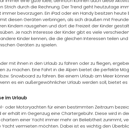
war immer eine gute Idee, dennoch können auch diese Aktivit
n Strich durch die Rechnung. Der Trend geht heutzutage im
cht immer bevorzugen. Ein iPad oder ein Handy besitzen heute 
 mit diesen Geräten verbringen, als sich draußen mit Freunde
ihren Kindern rausgehen und dort die Freizeit der Kinder gestal
usüben. Je nach Interesse der Kinder gibt es viele verschiede
andere Kinder kennen, die die gleichen Interessen teilen und
ischen Geräten zu spielen.
nder mit ihnen in den Urlaub zu fahren oder zu fliegen, ergebe
en zu machen. Eine Fahrt in die Alpen bietet die perfekte Mög
i bzw. Snowboard zu fahren. Bei einem Urlaub am Meer könne
wenn es ein außergewöhnlicher Urlaub werden soll, bietet es 
se im Urlaub
el- oder Motoryachten für einen bestimmten Zeitraum bezeic
d er erhält im Gegenzug eine Chartergebühr. Diese wird in de
as chartern einer Yacht immer mehr an Beliebtheit zunimmt, v
hre Yacht vermieten möchten. Dabei ist es wichtig den Überbli