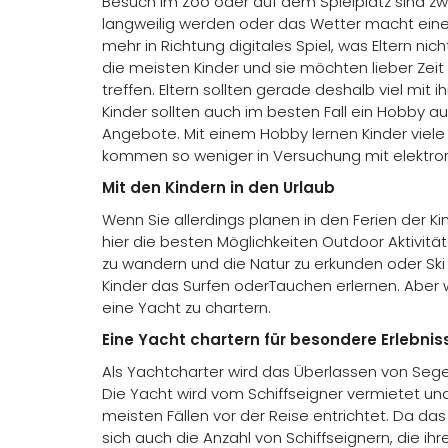
Besuch im Zoo oder auf dem Spielplatz sind z
langweilig werden oder das Wetter macht eine
mehr in Richtung digitales Spiel, was Eltern ni
die meisten Kinder und sie möchten lieber Zeit
treffen. Eltern sollten gerade deshalb viel mit 
Kinder sollten auch im besten Fall ein Hobby a
Angebote. Mit einem Hobby lernen Kinder viele 
kommen so weniger in Versuchung mit elektron
Mit den Kindern in den Urlaub
Wenn Sie allerdings planen in den Ferien der Ki
hier die besten Möglichkeiten Outdoor Aktivität
zu wandern und die Natur zu erkunden oder Sk
Kinder das Surfen oderTauchen erlernen. Aber 
eine Yacht zu chartern.
Eine Yacht chartern für besondere Erlebnis
Als Yachtcharter wird das Überlassen von Seg
Die Yacht wird vom Schiffseigner vermietet un
meisten Fällen vor der Reise entrichtet. Da d
sich auch die Anzahl von Schiffseignern, die i