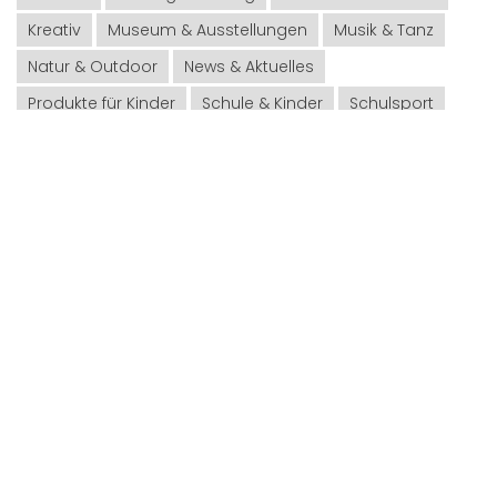
Kreativ
Museum & Ausstellungen
Musik & Tanz
Natur & Outdoor
News & Aktuelles
Produkte für Kinder
Schule & Kinder
Schulsport
Spiel & Spass
Spielideen
Spielzeug & Co.
Sport für Kinder
Sprachen & Co.
Umwelt & Co.
Urlaub
Weihnachten
Infothek – Top Themen