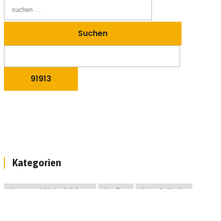
Kategorien
Aus- und Weiterbildung
Ausflug
Auto & Kinder
Baby & Kleinkinder
Bühne & Co.
Computer & Kinder