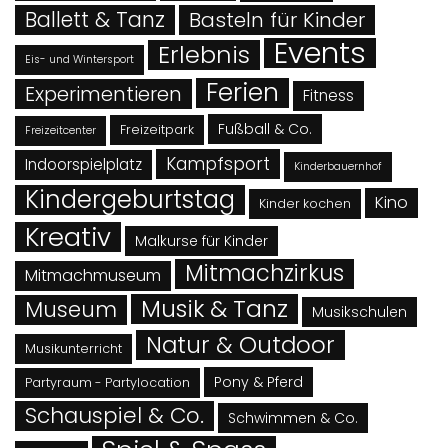
Ballett & Tanz
Basteln für Kinder
Events
Erlebnis
Eis- und Wintersport
Ferien
Experimentieren
Fitness
Fußball & Co.
Freizeitpark
Freizeitcenter
Kampfsport
Indoorspielplatz
Kinderbauernhof
Kindergeburtstag
Kino
Kinder kochen
Kreativ
Malkurse für Kinder
Mitmachzirkus
Mitmachmuseum
Musik & Tanz
Museum
Musikschulen
Natur & Outdoor
Musikunterricht
Pony & Pferd
Partyraum - Partylocation
Schauspiel & Co.
Schwimmen & Co.