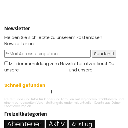
Newsletter
Melden Sie sich jetzte zu unserem kostenlosen
Newsletter an!
Senden
Mit der Anmeldung zum Newsletter akzeptierst Du
unsere
Nutzungsbedingungen
und unsere
Datenschutzbestimmungen
.
Schnell gefunden
|
|
|
|
Impressum
Datenschutz
Kontakt
AGB`s
Angebot eintragen
Freizeit Tipps und Infos für Kinder und Familien mit regionalen Stadtführern und
einem bundesweiten Veranstaltungskalender mit aktuellen Events aus Deiner
Stadt oder Region.
Freizeitkategorien
Abenteuer
Aktiv
Ausflug