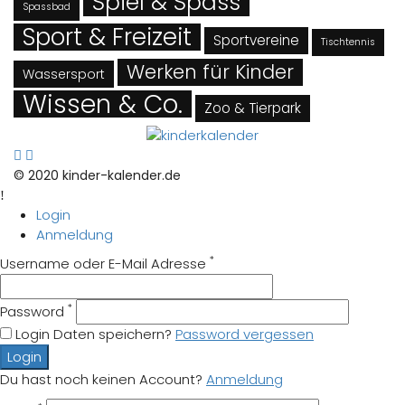
Spiel & Spass
Spassbad
Sport & Freizeit
Sportvereine
Tischtennis
Werken für Kinder
Wassersport
Wissen & Co.
Zoo & Tierpark
© 2020 kinder-kalender.de
Login
Anmeldung
*
Username oder E-Mail Adresse
*
Password
Login Daten speichern?
Password vergessen
Login
Du hast noch keinen Account?
Anmeldung